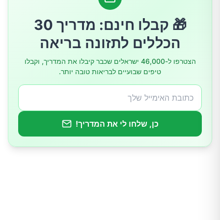
4. מחלות מטבוליות והורמונליות
🎁 קבלו חינם: מדריך 30
5. סרטן
הכללים לתזונה בריאה
6. בעיות נוירולוגיות
הצטרפו ל-46,000 ישראלים שכבר קיבלו את המדריך, וקבלו
טיפים שבועיים לבריאות טובה יותר.
7. בעיות פסיכיאטריות
8. דום נשימה בשינה
כן, שלחו לי את המדריך!
9. ריפלוקס קיבתי-ושטי (GERD)
10. היפרהידרוזיס אידיופתית
11. אלכוהול וסמים
מתי לפנות לרופא?