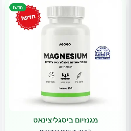
חדש!
מגנזיום ביסגליצינאט