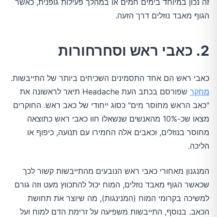
זה נכון במיוחד בימים חמים או במהלך פעילות גופנית, כאשר
הגוף מאבד נוזלים דרך הזעה.
2. כאבי ראש וסחרחורות
כאבי ראש הם אחד התסמינים השכיחים ביותר של התייבשות.
מחקר
שפורסם בכתב העת Headache תיאר לראשונה את
"כאב הראש מחוסר מים" כסוג ייחודי של כאב ראש. החוקרים
מצאו שכ-10% מהאנשים שנשאלו חוו כאבי ראש כתוצאה
מחוסר בנוזלים, וכאבים אלה החמירו עם תנועה, כיפוף או
הליכה.
המנגנון מאחורי כאבי ראש הנובעים מהתייבשות קשור לכך
שכאשר הגוף מאבד נוזלים, המוח יכול להתכווץ מעט וזה גורם
למשיכה בקרומי המוח (המנינגות), מה שיוצר את תחושת
הכאב. בנוסף, התייבשות משפיעה על זרימת הדם למוח ועל