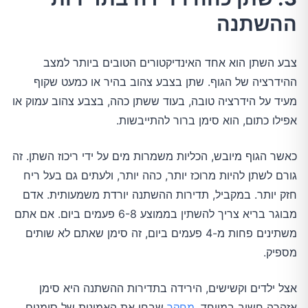
ההשתנה
צבע השתן הוא אחד האינדיקטורים הטובים ביותר למצב
ההידרציה של הגוף. שתן בצבע צהוב בהיר או כמעט שקוף
מעיד על הידרציה טובה, בעוד ששתן כהה, בצבע צהוב עמוק או
אפילו כתום, הוא סימן ברור להתייבשות.
כאשר הגוף מיובש, הכליות משמרות מים על ידי ריכוז השתן. זה
גורם לשתן להיות מרוכז יותר, כהה יותר, ולעתים גם בעל ריח
חזק יותר. במקביל, תדירות ההשתנה יורדת משמעותית. אדם
מבוגר בריא צריך להשתין בממוצע 6-8 פעמים ביום. אם אתם
משתינים פחות מ-4 פעמים ביום, זה סימן שאתם לא שותים
מספיק.
אצל ילדים וקשישים, הירידה בתדירות ההשתנה היא סימן
אזהרה חשוב במיוחד.
מחקר
שבחן את האמינות של סימנים