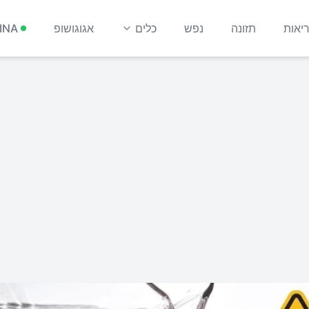
יאות
תזונה
נפש
כלים
אגוגושופ
INA