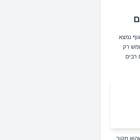
ם
דם. כ-60% מהמגנזיום בגוף נמצא
ינו משמש רק
 רבים
פוספט), שהוא מקור