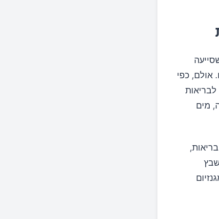
סייעה
אולם, כפי
 לבריאות
לה, מים
ריאות,
את התחלואה העודפת בסוכרת מסוג 2 ובשבץ
10%-20% מצריכת המגנזיום