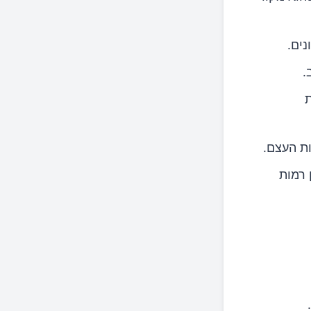
ים.
.
ת העצם.
 רמות