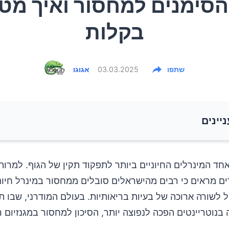
סימנים למחסור ואיך מט
בקלות
שתפו
03.03.2025
אגוגו
ניינים
המגנזיום בגוף: יותר ממה שחשבתם
אחד המינרלים החיוניים ביותר לתפקוד תקין של הגוף. למרות
ם מראים כי רבים מהישראלים סובלים ממחסור במינרל חיוני
במגנזיום בישראל: בעיה שמתרחבת
 לשורה ארוכה של בעיות בריאותיות. בעולם המודרני, שבו תז
בנוטריינטים הפכה לנפוצה יותר, הסיכון למחסור במגנזיום ר
למחסור במגנזיום: כיצד לזהות?