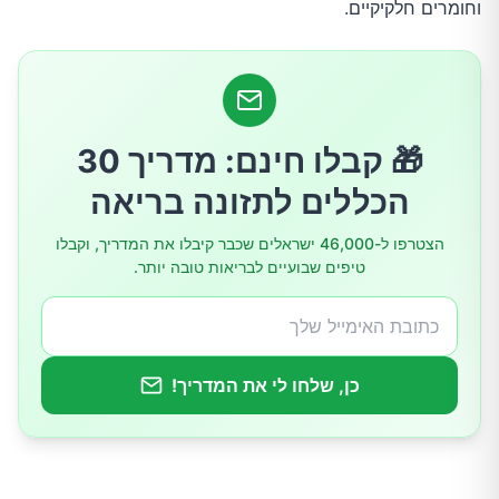
מרחיבי סימפונות
וחומרים חלקיקיים.
סטרואידים בשאיפה
משאפים משולבים
🎁 קבלו חינם: מדריך 30
הכללים לתזונה בריאה
סטרואידים דרך הפה
הצטרפו ל-46,000 ישראלים שכבר קיבלו את המדריך, וקבלו
טיפים שבועיים לבריאות טובה יותר.
מעכבי phosphodiesterase-4
תאופילין
כן, שלחו לי את המדריך!
אנטיביוטיקה
טיפולי ריאות