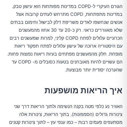
הגורם העיקרי ל-COPD במדינות מפותחות הוא עישון טבק.
במדינות מתפתחות, COPD מתרחש לעתים קרובות אצל
אנשים שנחשפו לאדים משריפת דלק לבישול וחימום בבתים
שלא מאווררים כראוי. רק כ-20 עד 30 אחוז מהמעשנים
הכרוניים עלולים לפתח COPD קליני, למרות שמעשנים רבים
עם היסטוריה ארוכה של עישון עלולים לפתח תפקוד ריאות
מופחת. חלק מהמעשנים מפתחים בעיות ריאות נפוצות פחות.
הם עשויים להיות מאובחנים בטעות כסובלים מ- COPD עד
שהערכה יסודית יותר מבוצעת.
איך הריאות מושפעות
האוויר נע כלפי מטה בקנה הנשימה ולתוך הריאות דרך שני
צינורות גדולים (הסמפונות). בתוך הריאות, צינורות אלה
מסתעפים פעמים רבות – כמו ענפי עץ – לתוך צינורות קטנים