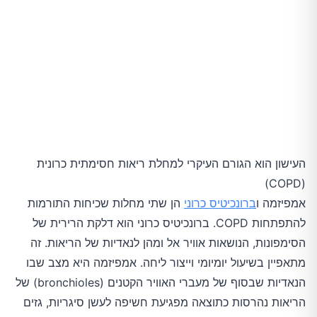
גורמי סיכון ל- COPD
סיבוכים
אבחון
בדיקות עשויות לכלול:
העישון הוא הגורם העיקרי למחלת ריאות חסימתית כרונית
(COPD)
טיפול
אמפיזמה ו
ברונכיטיס כרוני
הן שתי מחלות שכיחות התורמות
להתפתחות COPD. ברונכיטיס כרוני הוא דלקת הרירית של
הפסקת עישון
הסימפונות, הנושאות אוויר אל ומהן לנאדיות של הריאות. זה
מתאפיין בשיעול יומיומי וייצור ליחה. אמפיזמה היא מצב שבו
תרופות
הנאדיות שבסוף של מעברי האוויר הקטנים (bronchioles) של
הריאות נהרסות כתוצאה מפגיעת חשיפה לעשן סיגריות, גזים