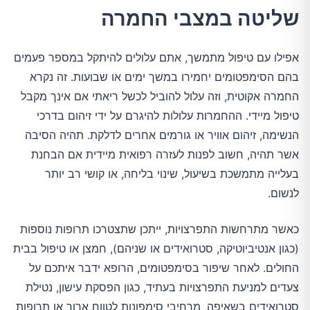
שליטה במצבי החמרה
אפילו עם טיפול מתמשך, אתם עלולים להיתקל במספר פעמים
בהם הסימפטומים יחמירו במשך ימים או שבועות. זה נקרא
החמרה אקוטית, וזה עלול להוביל לכשל ריאתי אם אינך מקבל
טיפול מיידי. ההחמרות עלולות להיגרם על ידי זיהום בדרכי
הנשימה, זיהום אוויר או גורמים אחרים לדלקת. תהיה הסיבה
אשר תהיה, חשוב לפנות לעזרה רפואית מיידית אם הבחנת
בעלייה מתמשכת בשיעול, שינוי בליחה, או קושי רב יותר
לנשום.
כאשר מתרחשות התפרצויות, ייתכן שתצטרכו תרופות נוספות
(כגון אנטיביוטיקה, סטרואידים או שניהם), חמצן או טיפול בבית
החולים. לאחר שיפור בסימפטומים, הרופא ידבר איתכם על
צעדים למניעת התפרצויות בעתיד, כגון הפסקת עישון, נטילת
סטרואידים בשאיפה, מרחיבי סימפונות לטווח ארוך או תרופות