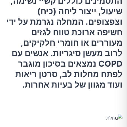
התסמינים כוללים קשיי נשימה,
COPD נמצאים בסיכון מוגבר לפתח מחלות לב,
סרטן ריאות ועוד מגוון של בעיות אחרות.
שיעול, ייצור ליחה (כיח)
וצפצופים. המחלה נגרמת על ידי
חשיפה ארוכת טווח לגזים
תסמינים
מעוררים או חומרי חלקיקים,
לרוב מעשן סיגריות. אנשים עם
גורמים
COPD נמצאים בסיכון מוגבר
איך הריאות מושפעות
לפתח מחלות לב, סרטן ריאות
ועוד מגוון של בעיות אחרות.
הסיבות לחסימה בדרכי הנשימה
עשן סיגריות וחומרים מגרים אחרים
חוסר באלפא 1- אנטיטריפסין