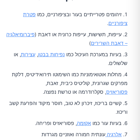
זיהומים פטרייתיים בעור ובציפורניים, כמו
פטרת
ציפורניים
.
עייפות, תשישות, עייפות כרונית או דאבת (
פיברומיאלגיה
– דאבת השרירים
)
בעיות במערכת העיכול כמו
נפיחות בבטן
,
עצירות
, או
שלשולים.
מחלות אוטואימוניות כמו השימוטו תירואידיטיס, דלקת
מפרקים שגרונית, קוליטיס כיבית, זאבת,
פסוריאזיס
, סקלרודרמה או טרשת נפוצה.
קשיים בריכוז, זיכרון לא טוב, חוסר מיקוד והפרעת קשב
וריכוז.
בעיות עור כמו
אקזמה
, פסוריאזיס ופריחה.
אלרגיה
עונתית חמורה ואוזניים מגרדות