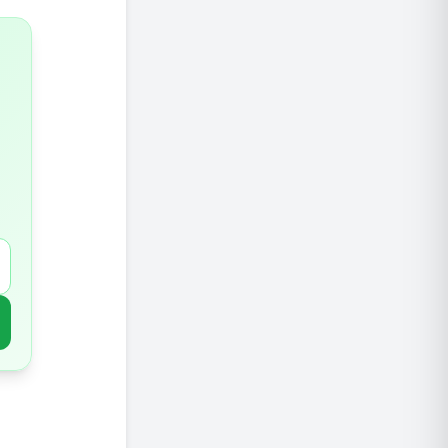
4. מגנזיום משפר את איכות השינה
5. מגנזיום מסייע להפחתת מתח וחרדה
6. מגנזיום תומך במערכת החיסונית ומפחית דלקת
כיצד לה
תוספי מ
כמה מגנ
סיכום