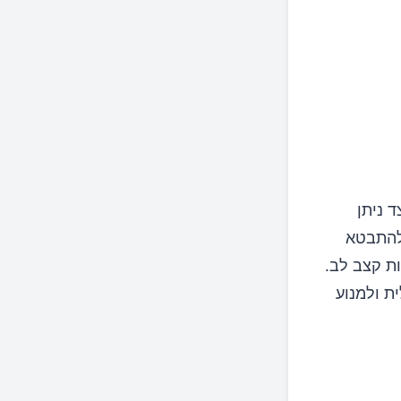
ד ניתן
 להתבטא
ות קצב לב.
ת ולמנוע