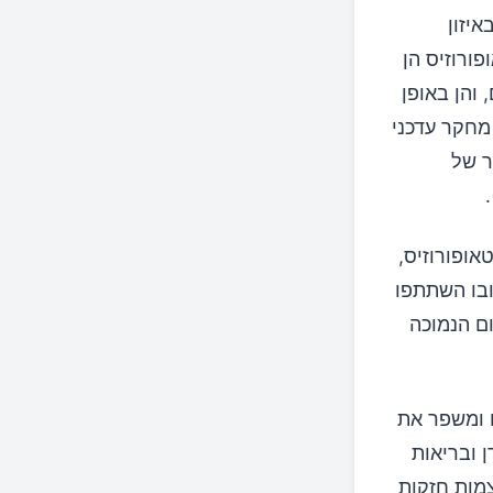
דוקה באיזון
ורוזיס הן
 והן באופן
 מחקר עדכני
תר של
)
אופורוזיס,
ובו השתתפו
ום הנמוכה
 ומשפר את
ני לספיגת סידן ובריאות
 קריטית ליצירת עצמות חזקות