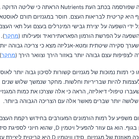
סקירה מקיפה שפורסמה בכתב העת Nutrients הראתה כי שליטה ה
ף היא קריטית לבריאות העצם. חוסר במגנזיום תורם לאוסטאופ
ל ידי השפעה על יצירת גבישי המינרלים בעצם ועל תאי העצם,
השפעה על הפרשת הורמון הפאראתירואיד ופעילותו (
מחקר
).
שנת 2021 שערך סקירה שיטתית ומטא-אנליזה מצא כי צריכה גבוהה יו
ה לצפיפות עצם גבוהה יותר באזור הירך וצוואר הירך (
מחקר
.
כי רמות נמוכות של מגנזיום קשורות לסיכון גבוה יותר לאוסט
עצמות להיות שבריריות וחלשות. מחקר שנמשך שלוש שנים 
ם שעברו טיפולי דיאליזה, הראה כי אלה שצרכו את כמות המגנזי
י שלושה יותר שברים מאשר אלה עם הצריכה הגבוהה ביותר.
יום משפיע על רמות הורמונים המעורבים בחידוש רקמת העצם
ספיגת הסידן בגוף. הוא גם עוזר להפעיל ויטמין D, שהוא חיו
העצמות. צריכה מאוזנת של מגנזיום, סידן וויטמין D היא