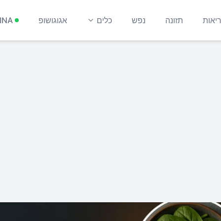
יאות
תזונה
נפש
כלים
אגוגושופ
INA