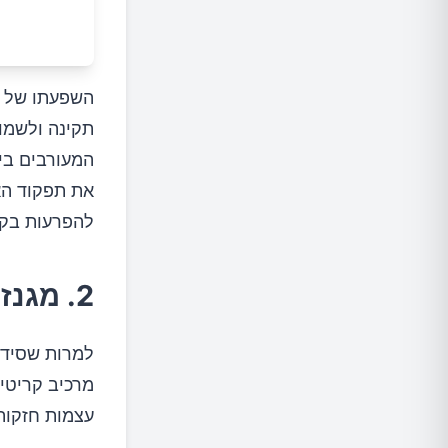
השפעתו של המ
תקינה ולשמו
המעורבים ביי
את תפקוד האנ
להפרעות בקצ
2. מגנזיום תומך בבריאות העצם
למרות שסידן
עצמות חזקות