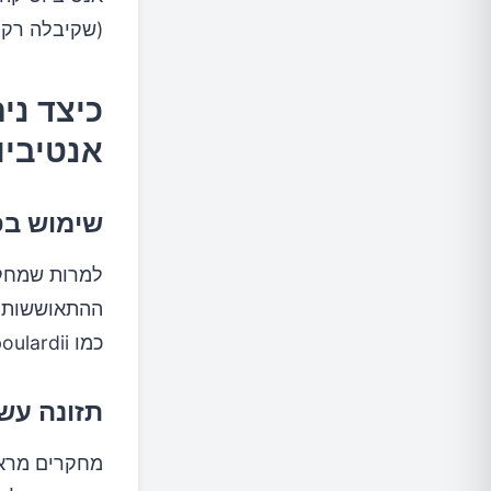
(שקיבלה רק א
כיצד ני
אנטיביו
שימוש בפ
למרות שמחקר
ההתאוששות הט
כמו Saccharomyces boulardii, יכול לסייע בהפחתת תופעות לוואי.
תזונה עש
מחקרים מראי