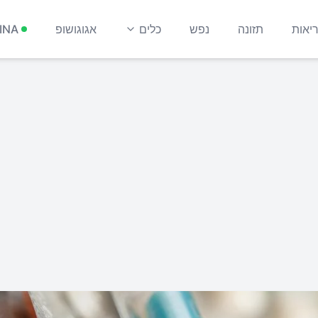
יאות
תזונה
נפש
כלים
אגוגושופ
INA