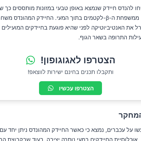
חו להנדס חיידק שנמצא באופן טבעי במזונות מותססים כך ש
אנטיביוטיקה ממשפחת ה-β-לקטמים בתוך המעי. החיידק המהונדס מ
ל את האנטיביוטיקה לפני שהיא פוגעת בחיידקים המועילים ב
ילות התרופה בשאר הגוף.
הצטרפו לאגוגופון!
ותקבלו תכנים בחינם ישירות לווצאפ!
הצטרפו עכשיו
המחקר
שו על עכברים, נמצא כי כאשר החיידק המהונדס ניתן יחד עם
 אוכלוסיית החיידקים במעי נותרה יציבה, בעוד שבקבוצת הב