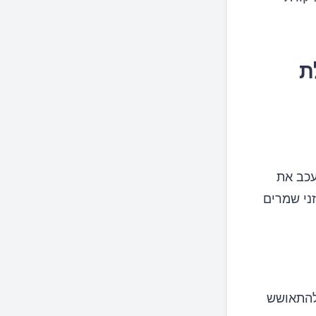
ת
עכב את
ני שמרים
 להתאושש