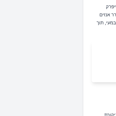
יפרק
שחרר אנזים
מעי, תוך
יקורת