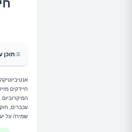
חי
תוכן ע
כיצד אנ
אנטיביוטיקה 
חיידקים מזיק
תפקי
המיקרוביום 
השלכ
עכברים, חוקר
שמירה על יע
הפתרון 