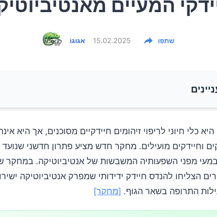
ידקי המעיים מאנטיביוטיק
שתפו
15.02.2025
אגוגו
ניינים
טיביוטיקה פוגעת במיקרוביום?
היא כלי חיוני לריפוי זיהומים חיידקיים מסוכנים, אך היא אינה
ים וחיידקים מועילים. מחקר חדש מציע פתרון חדשני שנועד 
ד החיידקים הטובים במעי
במעי מפני השפעותיה המשבשות של אנטיביוטיקה. במחקר ש
ות הפגיעה במיקרוביום
ים הצליחו להנדס חיידק ידידותי שמפרק אנטיביוטיקה ישירו
ילות התרופה בשאר הגוף.
[מחקר]
החדשני: חיידק מהונדס להגנה על המעי