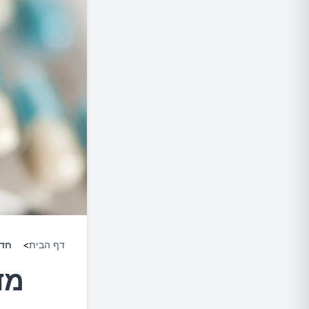
דף הבית
>
חד
מד