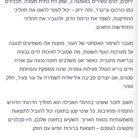
ירוקים, דגים עשירים באומגה 3, שמן זית כתית מעולה, תבלינים
כמו כורכום וג'ינג'ר, ותה ירוק – יכול לעזור להאט את תהליכי
ההזדקנות, לשפר את זרימת הדם, ולהגביר את תהליכי
התחדשות התאים.
מעבר לשיפור האסתטי של העור, מזונות אלו משפיעים לטובה
על מערכות הגוף השונות, מה שמוביל לאיכות חיים גבוהה
ובריאות מיטבית. כאשר אנו משלבים תזונה נכונה עם אורח
חיים בריא הכולל פעילות גופנית, שינה מספקת והפחתת
סטרס, אנו יוצרים סביבה אידיאלית לשמירה על עור צעיר, חלק
וזוהר.
חשוב לזכור ששינוי בהרגלי האכילה הוא תהליך הדרגתי הדורש
התמדה ומחויבות. כל שינוי קטן בתזונה יכול להוביל לתוצאות
משמעותיות בטווח הארוך. השקיעו בתזונה שלכם, היו סבלניים
והקשיבו לגופכם – תוצאות ברורות יופיעו עם הזמן.