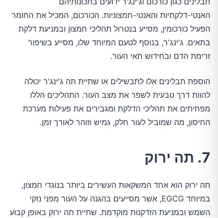
תבלינים כגון כורכום וג'ינג'ר ידועים בתכונותיהם
האנטי-דלקתיות והאנטי-חמצוניות. הכורכום, המכיל את החומר
הפעיל כורכומין, מסייע בנטרול תהליכי חמצון ובמניעת דלקת
בתאים. ג'ינג'ר, בנוסף לטעם המיוחד שלו, מסייע בשיפור
זרימת הדם ובחידוש תאי העור.
הוספת תבלינים אלו לתבשילים או שתיית תה ג'ינג'ר יכולה
להוות דרך טבעית לשפר את מצב העור. התהליכים הללו
מפחיתים את תהליכי הדלקת ומגבירים את פעילות מערכת
החיסון, מה שמוביל לעור חלק, גמיש וזוהר לאורך זמן.
7. תה ירוק
תה ירוק הוא אחד המשקאות העשירים ביותר בנוגדי חמצון,
במיוחד EGCG, אשר מסייעים בהגנה על העור מפני נזקי
השמש ובמניעת הזדקנות מוקדמת. שתיית תה ירוק באופן קבוע