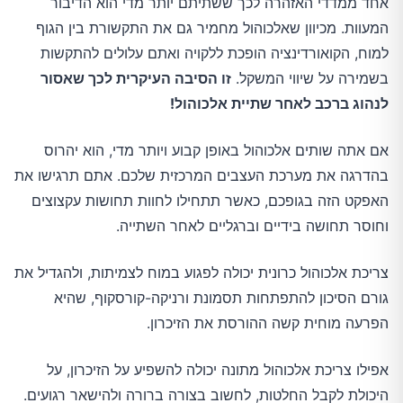
אחד ממדדי האזהרה לכך ששתיתם יותר מדי הוא הדיבור
המעוות. מכיוון שאלכוהול מחמיר גם את התקשורת בין הגוף
למוח, הקואורדינציה הופכת ללקויה ואתם עלולים להתקשות
בשמירה על שיווי המשקל.
זו הסיבה העיקרית לכך שאסור
לנהוג ברכב לאחר שתיית אלכוהול!
אם אתה שותים אלכוהול באופן קבוע ויותר מדי, הוא יהרוס
בהדרגה את מערכת העצבים המרכזית שלכם. אתם תרגישו את
האפקט הזה בגופכם, כאשר תתחילו לחוות תחושות עקצוצים
וחוסר תחושה בידיים וברגליים לאחר השתייה.
צריכת אלכוהול כרונית יכולה לפגוע במוח לצמיתות, ולהגדיל את
גורם הסיכון להתפתחות תסמונת ורניקה-קורסקוף, שהיא
הפרעה מוחית קשה ההורסת את הזיכרון.
אפילו צריכת אלכוהול מתונה יכולה להשפיע על הזיכרון, על
היכולת לקבל החלטות, לחשוב בצורה ברורה ולהישאר רגועים.