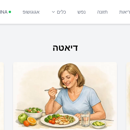
יאות
תזונה
נפש
כלים
אגוגושופ
INA
דיאטה