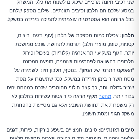
שני רכיבי תזונה מרכזיים שיכולים לשנות את כללי המשחק
במסע שלכם הם חלבון וסיבים תזונתיים. שילוב מספק שלהם
בכל ארוחה הוא אסטרטגיה עוצמתית לתמיכה בירידה במשקל.
חלבון:
אכילת כמות מספקת של חלבון (עוף, דגים, ביצים,
קטניות, טופו, מוצרי חלב) תורמת לתחושת שובע ממושכת
יותר. הגוף משקיע יותר אנרגיה (קלוריות) בעיכול ופירוק
חלבונים בהשוואה לפחמימות ושומנים, תופעה המכונה
"האפקט התרמי של המזון". בנוסף, חלבון חיוני לשמירה על
מסת השריר בזמן הירידה במשקל. ככל שתשמרו על מסת
שריר גדולה יותר, כך קצב חילוף החומרים שלכם במנוחה יהיה
גבוה יותר.
מחקר
מקיף הראה כי דיאטות עשירות בחלבון לא
רק משפרות את תחושת השובע אלא גם מסייעות בהפחתת
משקל הגוף ומסת השומן.
סיבים תזונתיים:
סיבים, המצויים בשפע בירקות, פירות, דגנים
מלאים וקטניות, סופחים נוזלים בקיבה ויוצרים תחושת מלאות