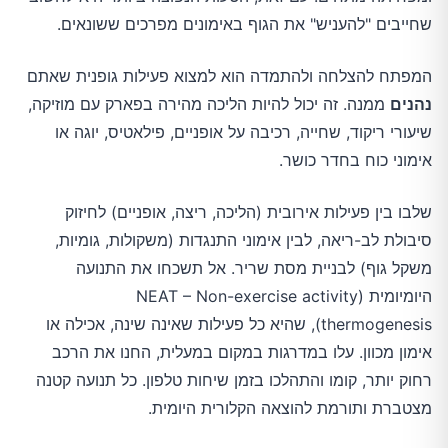
שחייבים "להעניש" את הגוף באימונים מפרכים ששונאים.
המפתח להצלחה ולהתמדה הוא למצוא פעילות גופנית שאתם
נהנים
ממנה. זה יכול להיות הליכה מהירה בפארק עם מוזיקה,
שיעורי ריקוד, שחייה, רכיבה על אופניים, פילאטיס, יוגה או
אימוני כוח בחדר כושר.
שלבו בין פעילות אירובית (הליכה, ריצה, אופניים) לחיזוק
סיבולת לב-ריאה, לבין אימוני התנגדות (משקולות, גומיות,
משקל גוף) לבניית מסת שריר. אל תשכחו את התנועה
היומיומית (NEAT – Non-exercise activity
thermogenesis), שהיא כל פעילות שאינה שינה, אכילה או
אימון מכוון. עלו במדרגות במקום במעלית, החנו את הרכב
רחוק יותר, קומו והתהלכו בזמן שיחות טלפון. כל תנועה קטנה
מצטברת ותורמת להוצאה הקלורית היומית.