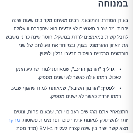
במנוחה
בעידן המודרני והתובעני, רבים מאיתנו מקריבים שעות שינה
יקרות. מה שרוב האנשים לא יודעים הוא שהקרבה זו עלולה
לחבל קשות במאמצים לרדת במשקל. חוסר שינה כרוני משבש
את האיזון ההורמונלי בגוף, ובמיוחד את פעולתם של שני
הורמונים מרכזיים בוויסות הרעב: גרלין ולפטין.
גרלין:
"הורמון הרעב", שמאותת למוח שהגיע הזמן
לאכול. רמתו עולה כאשר לא ישנים מספיק.
לפטין:
"הורמון השובע", שמאותת למוח שהגוף שבע.
רמתו יורדת כאשר לא ישנים מספיק.
התוצאה? אתם מרגישים רעבים יותר, שבעים פחות, ונוטים
יותר להשתוקק למזונות עתירי סוכר ופחמימות פשוטות.
מחקר
מצא קשר ישיר בין שינה קצרה לעלייה ב-BMI (מדד מסת