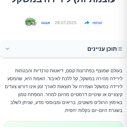
שתפו
28.07.2025
אגוגו
תוכן עניינים
הבסיס: גירעון קלורי מתון וחכם
בעולם שמוצף בפתרונות קסם, דיאטות טרנדיות והבטחות
לירידה מהירה במשקל, קל ללכת לאיבוד. האמת היא, שהמסע
תנו עדיפות לחלבון וסיבים תזונתיים
לירידה במשקל ושמירה על תוצאות לאורך זמן אינו דורש צעדים
קיצוניים או שינויים דרמטיים מהיום למחר. המפתח טמון
מים, מים ועוד פעם מים
באימוץ הרגלים פשוטים, בריאים ומבוססי מדע, שניתן לשלב
בשגרת היום-יום בקלות יחסית.
כוחה של השינה: אל תזלזלו במנוחה