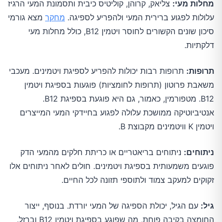
מחלות מעי:
צליאק, קרוהן, קוליטיס כיבית ותסמונת המעי הרגיז
עלולות לפגוע ברירית המעי ולהפריע לספיגה.
מחקר
מצא גורמי
סיכון שונים הקשורים לחוסר ויטמין B12, כולל מחלות מעי
דלקתיות.
תרופות:
תרופות רבות יכולות להפריע לספיגת ויטמינים. מעכבי
משאבת פרוטון (תרופות לחומציות) פוגעות בספיגת ויטמין
B12. מטפורמין, כאמור, גם היא פוגעת בספיגת B12.
אנטיביוטיקה ממושכת עלולה לפגוע בחיידקי המעי המייצרים
ויטמין K וויטמינים מקבוצת B.
ניתוחים:
ניתוחים בריאטריים או כריתת חלקים מהמעי הדק
פוגעים משמעותית בספיגת ויטמינים. חולים לאחר ניתוחים אלו
זקוקים למעקב צמוד ולתוספי תזונה לכל החיים.
גיל:
עם הגיל, יכולת הספיגה של המעי יורדת. בנוסף, ייצור
החומצה בקיבה פוחת, מה שפוגע בספיגת ויטמין B12 וברזל.