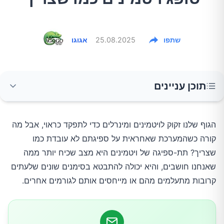
שתפו
25.08.2025
אגוגו
תוכן עניינים
1. עייפות כרונית וחולשה מתמשכת
הגוף שלנו זקוק לויטמינים ומינרלים כדי לתפקד כראוי, אבל מה
קורה כשהמערכת שאחראית על ספיגתם לא עובדת כמו
2. נשירת שיער ושינויים במראה השיער
שצריך? תת-ספיגה של ויטמינים היא מצב שכיח יותר ממה
שאנחנו חושבים, והיא יכולה להתבטא בסימנים שונים שלעתים
3. בעיות עור – יובש, פריחות וריפוי איטי
קרובות מתעלמים מהם או מייחסים אותם לגורמים אחרים.
4. חולשת שרירים וכאבי שרירים