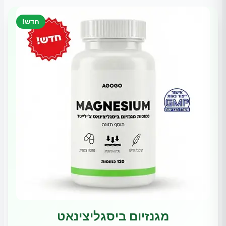
חדש!
מגנזיום ביסגליצינאט