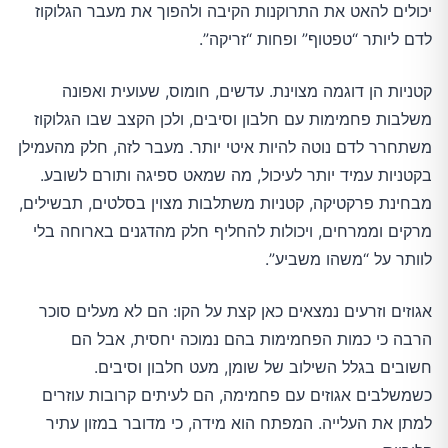
יכולים להאט את התרוקנות הקיבה ולהפוך את מעבר הגלוקוז
לדם ליותר “טפטוף” ופחות “זריקה”.
קטניות הן דוגמה מצוינת. עדשים, חומוס, שעועית ואפונה
משלבות פחמימות עם חלבון וסיבים, ולכן הקצב שבו הגלוקוז
משתחרר לדם נוטה להיות איטי יותר. מעבר לזה, חלק מהעמילן
בקטניות עמיד יותר לעיכול, מה שמאט ספיגה ותורם לשובע.
מבחינת פרקטיקה, קטניות משתלבות מצוין בסלטים, תבשילים,
מרקים וממרחים, ויכולות להחליף חלק מהדגנים בארוחה בלי
לוותר על “משהו משביע”.
אגוזים וזרעים נמצאים כאן קצת על הקו: הם לא מעלים סוכר
הרבה כי כמות הפחמימות בהם נמוכה יחסית, אבל הם
חשובים בגלל השילוב של שומן, מעט חלבון וסיבים.
כשמשלבים אגוזים עם פחמימה, הם לעיתים קרובות עוזרים
למתן את העלייה. המפתח הוא מידה, כי מדובר במזון עתיר