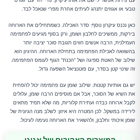
עם פירות אפשר ליישם את אותו עיקרון: פרי יחד עם יוגורט
טבעי או אגוזים יתנהג לעיתים אחרת מפרי שנאכל לבד.
כאן נכנס עיקרון נוסף: סדר האכילה. כשמתחילים את הארוחה
בירקות, ממשיכים לחלבון ושומן, ורק בסוף מגיעים לפחמימה
העמילנית, הרבה אנשים חווים תגובת סוכר יציבה יותר
בהשוואה לאכילת הפחמימה בתחילת הארוחה. ההיגיון הוא
שילוב של האטת ספיגה ושל “הכנת” הגוף לעומס הפחמימה.
זה שינוי קטן בסדר, עם פוטנציאל השפעה גדול.
יש גם אותיות קטנות. שילוב שומן עם פחמימה יכול להפחית
את השיא של הסוכר, אבל אם מוסיפים הרבה שומן, עלולים
לקבל ארוחה כבדה ועתירת קלוריות, מה שלא תמיד מתאים
לירידה במשקל. לכן המטרה היא איזון: לשלב מנה הגיונית של
שומן איכותי וחלבון, ולהשאיר את הארוחה נעימה לעיכול.
המוצרים האהובים של אגוגו