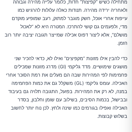
מתחילה כשיש “קפיצות” חדות, כלומר עלייה מהירה וגבוהה
ולאחריה ירידה מהירה. תנודות כאלה עלולות להרגיש כמו
עייפות אחרי אוכל, חשק מוגבר למתוק, רעב שמופיע מוקדם
מדי, ולפעמים גם קושי להתרכז. המטרה היא לא “לאכול
מושלם”, אלא ליצור דפוס אכילה שמייצר תגובה יציבה יותר רוב
הזמן.
כדי להבין אילו מזונות “מקפיצים” ואילו לא, כדאי להכיר שני
מושגים שימושיים. מדד גליקמי (GI) מדרג מזונות שמכילים
פחמימות לפי המהירות שבה הם מעלים את רמת הסוכר אחרי
האכילה. עומס גליקמי (GL) משקלל גם את כמות הפחמימה
במנה, לא רק את המהירות. בפועל, התגובה תלויה גם בעיבוד
ובבישול, בכמות הסיבים, בשילוב עם שומן וחלבון, בסדר
האכילה ואפילו בגורמים כמו שינה ולחץ. לכן נוח יותר לחשוב
בשלוש קבוצות.