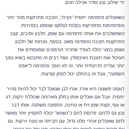
ידי שילוב נכון וסדר אכילה חכם.
כשאוכלים פחמימה יחסית “נקייה”, הקיבה מתרוקנת מהר יותר
והפחמימות מתפרקות בקלות לגלוקוז שנספג במהירות.
כשמשלבים את אותה פחמימה עם שומן, חלבון וסיבים, קצב
התרוקנות הקיבה והספיגה מאט. בנוסף, נוכחות של חלבון
ושומן במעי יכולה לעודד שחרור הורמונים שמווסתים את
העיכול ואת תגובת האינסולין. אצל רבים זה מתבטא בשיא נמוך
יותר ועלייה הדרגתית יותר. זה לא הופך פחמימה ל”אפס
השפעה”, אבל זה בהחלט יכול למתן קפיצות.
דוגמה פשוטה היא אורז. אורז לבן שנאכל לבד יכול להיות מהיר
יחסית. אבל אם אוכלים אותו כחלק מארוחה שכוללת ירקות, דג
או עוף, וקצת שמן זית או טחינה, התמונה משתנה. אותו דבר
נכון גם ללחם: פרוסת לחם כ”נשנוש” יכולה להקפיץ יותר מאשר
לחם שאוכלים אחרי סלט גדול, עם חביתה או טונה וירקות. גם