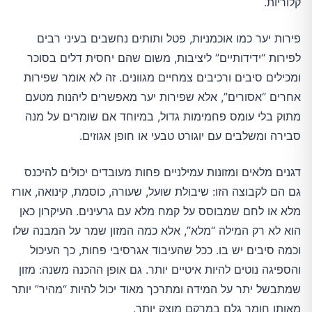
קלוריות.
פירות יער כמו אוכמניות, פטל ותותים נחשבים בעיני רבים
לפירות “ידידותיים” ליציבות, משום שהם יחסית דלים בסוכר
ומכילים סיבים ורכיבים צמחיים מגוונים. זה לא אומר שפירות
אחרים “אסורים”, אלא שפירות יער מאפשרים ליהנות מטעם
מתוק בלי עומס פחמימות גדול, במיוחד אם שומרים על מנה
סבירה ומשלבים עם יוגורט טבעי או חופן אגוזים.
דגנים מלאים ומזונות עמילניים פחות מעובדים יכולים להיכנס
גם הם לקבוצה הזו: שיבולת שועל, שעורה, כוסמת, קינואה, אורז
מלא או לחם שמבוסס על קמח מלא עם גרעינים. העיקרון כאן
הוא לא רק המילה “מלא”, אלא כמה המזון שמר על המבנה שלו
וכמה סיבים יש בו. ככל שהעיבוד אגרסיבי פחות, כך העיכול
והספיגה נוטים להיות איטיים יותר. גם אופן ההכנה משנה: מזון
שמתבשל יתר על המידה ומתרכך מאוד יכול להיות “מהיר” יותר
מאותו חומר גלם במרקם מוצק יותר.