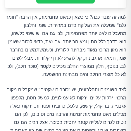
למה זה עובד ככה? כי כשאין כמעט פחמימות, אין הרבה “חומר
גלם” שמעלה את הגלוקוז בדם במהירות. שומן וחלבון
מתעכלים לאט יותר מפחמימות, ולכן גם אם יש שינוי כלשהו,
הוא בדרך כלל מתון ומאוחר יותר. עם זאת, כדאי לזכור ששומן
הוא מזון מרוכז מאוד מבחינה קלורית, וכשמשתמשים בהרבה
שמן, חמאה או גבינות, קל להגיע לעודף קלוריות מבלי לשים
לב. בנוסף, חלק ממוצרי החלב מכילים לקטוז (סוכר חלב), ולכן
לא כל מוצרי החלב זהים מבחינת ההשפעה.
לצד השומנים והחלבונים, יש “כוכבים שקטים” שמקבלים מקום
מרכזי: ירקות עליים וירקות לא עמילניים, למשל חסה, מלפפון,
עגבנייה, ברוקולי, קישוא, פלפל, כרובית ופטריות. ירקות כאלה
מכילים מעט פחמימות זמינות והרבה מים וסיבים, ולכן הם
נוטים לגרום לעלייה קטנה יחסית בסוכר. אצל רבים הם גם
משפרים שובע ומפחיתים את הצורך בנשנושים בין הארוחות,