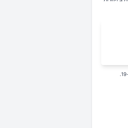
הכריעה היא הדרך בה אבות אבותינו ביצעו את צרכיהם עד אמצע המאה ה-19.