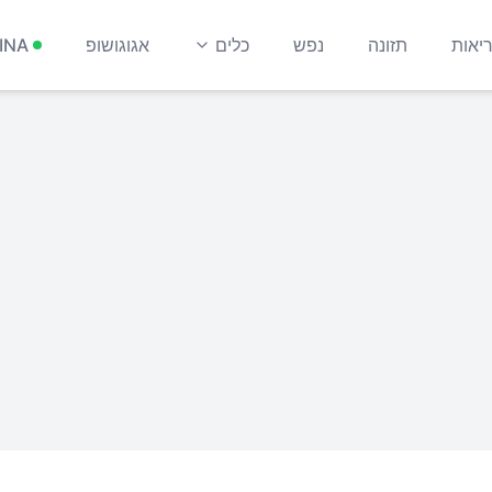
יאות
תזונה
נפש
כלים
אגוגושופ
INA