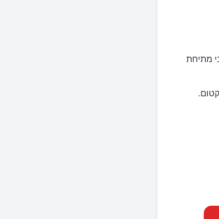
י מתיחת
טום.