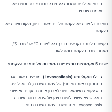
נוירומוסקולרית המכונה לעתים קרובות צורה נוספת של
עקמת מיופטית.
חומרת כל צורה של עקמת תלויים מאוד בכיוון, מיקום וצורה של
העקמת.
הקשתות לרוחב נקראים בדרך כלל "צורת C" או "צורת S",
מאחר וצורת העקמת דומה לאות.
ישנם 5 עקמומיות ספציפיות המעידות על חומרת העקמת:
לבוסקוליוזיס (Levoscoliosis)
. מופיעה באזור הגב
התחתון (באזור המותני) של עמוד השדרה, לבוסקוליוזיס
היא עקומה משמאל. חיוני לאבחן אותה בהקדם האפשרי
בגלל שהיא עשויה להיות סימן של גידול בחוט השדרה.
Levoscoliosis מתרחשת בעמוד השדרה החזי.