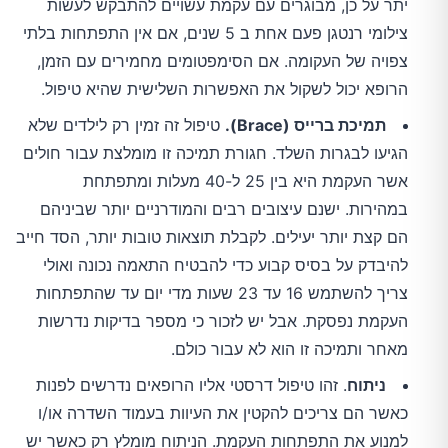
יתר על כן, מבוגרים עם עקמת עשויים להתבקש לעשות
צילומי רנטגן פעם אחת ב 5 שנים, אם אין התפתחות בלתי
צפויה של העקומה. אם הסימפטומים מחמירים עם הזמן,
הרופא יכול לשקול את האפשרות השלישית שהיא טיפול.
תמיכת ברייס (Brace).
טיפול זה זמין רק לילדים שלא
הגיעו לבגרות השלד. חגורת תמיכה זו מומלצת עבור חולים
אשר העקמת היא בין 25 ל-40 מעלות ומתפתחת
במהירות. ישנם עיצובים רבים והמודרניים יותר שביניהם
הם קצת יותר יעילים. לקבלת תוצאות טובות יותר, הסד חייב
להיבדק על בסיס קבוע כדי להבטיח התאמה נכונה ואולי
צריך להשתמש 16 עד 23 שעות מדי יום עד שהתפתחות
העקמת נפסקת. אבל יש לזכור כי מספר בדיקות נדרשות
מאחר ותמיכה זו הוא לא עבור כולם.
ניתוח
. זהו טיפול דרסטי אליו הרופאים נדרשים לפנות
כאשר הם צריכים להקטין את העיוות בעמוד השדרה או/ו
למנוע את התפתחות העקמת. הניתוח מומלץ רק כאשר יש