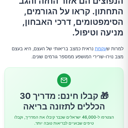
הנפוצים הם אזור החזה והגב
מה זה עקמת?
התחתון. קראו על הגורמים,
מהם הסוגים העיקריים של עקמת?
הסימפטומים, דרכי האבחון,
מניעה וטיפול.
מהם הגורמים העיקריים לעקמת?
למרות ש
עקמת
נראית כמצב בריאותי של העצם, היא בעצם
מהם התסמינים העיקריים של עקמת?
מצב נוירו-שרירי המושפע ממספר גורמים שונים.
איך מאבחנים עקמת?
כיצד למנוע עקמת
🎁 קבלו חינם: מדריך 30
כיצד לטפל בעקמת
הכללים לתזונה בריאה
הצטרפו ל-46,000 ישראלים שכבר קיבלו את המדריך, וקבלו
טיפים שבועיים לבריאות טובה יותר.