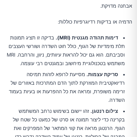
אבחנה מדויקת.
הדמיה או בדיקות רדיוגרפיות כוללות:
דימות תהודה מגנטית (MRI).
בדיקה זו תציג תמונות
תלת מימדיות של הגוף, כולל חוט השדרה ושורשי העצבים
וסביבתם. הוא גם יכול להראות עיוותים, ניוון, והרחבה. MRI
משתמש בטכנולוגיית מיחשוב ובמגנטים רבי עוצמה.
סריקת עצמות.
מסייעת לרופא לזהות תמיסה
רדיואקטיבית המוזרקת לתוך הדם המתרכזת באזורים של
זרימה משופרת, ומראה את כל ההפרעות או בעיות בעמוד
השדרה.
צילום רנטגן.
זהו יישום בשימוש נרחב המשתמש
בקרינה כדי ליצור תמונה או סרט של כמעט כל שטח של
הגוף. הרנטגן מראה את קווי המתאר של המפרקים ואת
המבנה של החוליות. רנטגן של עמוד השדרה נדרש כדי