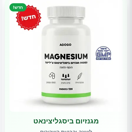
חדש!
מגנזיום ביסגליצינאט