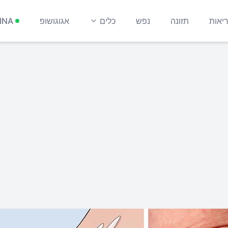
יאות
תזונה
נפש
כלים
אגוגושופ
INA