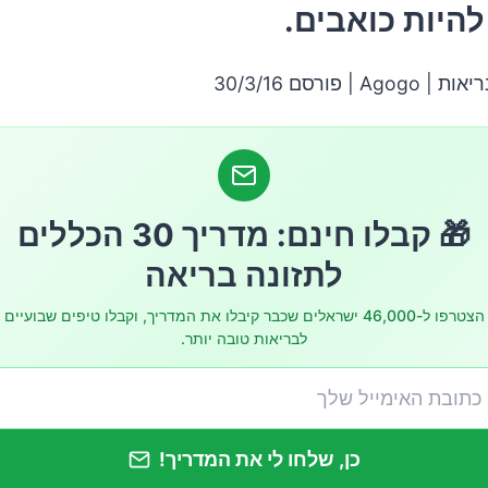
להיות כואבים.
פר סוגים של פסוריאזיס. אלו כוללים:
 | פורסם 30/3/16
לראות רופא
 של פסוריאזיס
🎁 קבלו חינם: מדריך 30 הכללים
לתזונה בריאה
כון
הצטרפו ל-46,000 ישראלים שכבר קיבלו את המדריך, וקבלו טיפים שבועיים
לבריאות טובה יותר.
יס יכולה גם להשפיע על איכות החיים על ידי הגדלת הסיכון 
כן, שלחו לי את המדריך!
 ותרופות