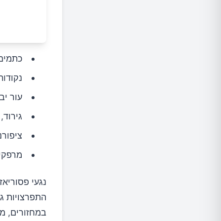
כתמים 
נקודות
עור יב
גירוד,
ציפורנ
מרפקים
נגעי פסוריאז
התפרצויות גד
במחזורים, מת