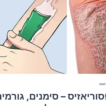
אות
וריאזיס – סימנים, גורמי