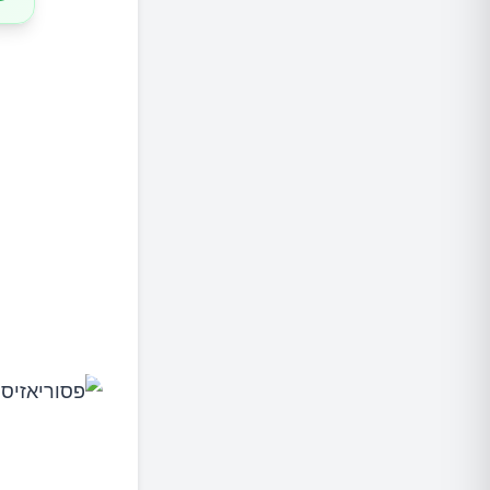
טיפולים
טיפול ב
תרופות 
שיקולים
סגנון חי
רפואה א