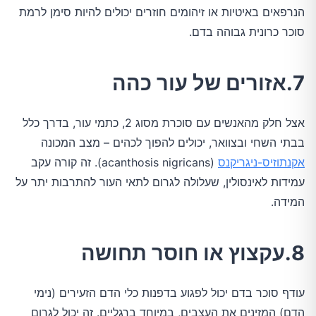
הנרפאים באיטיות או זיהומים חוזרים יכולים להיות סימן לרמת
סוכר כרונית גבוהה בדם.
7.אזורים של עור כהה
אצל חלק מהאנשים עם סוכרת מסוג 2, כתמי עור, בדרך כלל
בבתי השחי ובצוואר, יכולים להפוך לכהים – מצב המכונה
אקנתוזיס-ניגריקנס
(acanthosis nigricans). זה קורה עקב
עמידות לאינסולין, שעלולה לגרום לתאי העור להתרבות יתר על
המידה.
8.עקצוץ או חוסר תחושה
עודף סוכר בדם יכול לפגוע בדפנות כלי הדם הזעירים (נימי
הדם) המזינים את העצבים, במיוחד ברגליים. זה יכול לגרום