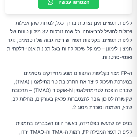
הצטרפו עכשיו
קליפות תפוזים אינן נצרכות בדרך כלל, למרות שהן אכילות
ויכולות להועיל לבריאותנו. כל שנה נזרקות 32 מיליון טונות של
קליפות תפוזים. בקליפות תפוז יש ריכוז גבוה של ויטמינים, נוגדי
חמצון ולימונן – כימיקל שיכול להיות בעל תכונות אנטי-דלקתיות
ואנטי-סרטניות.
ה-FP מצוי בקליפות התפוזים מונע מחיידקים מסוימים
במערכת העיכול לייצר את התרכובת טרימתילאמין (TMA),
שבדם הופכת לטרימתילאמין N-אוקסיד (TMAO) – תרכובת
שקשורה לסיכון גובר להצטברות פלאק בעורקים, מחלות לב,
שבץ, השמנה וסוכרת מסוג 2.
בניסויים שנעשו בפלורידה, כאשר הוזנו העכברים בתמצית
קליפות תפוז המכילה FP, רמות ה-TMA וה-TMAO ירדו,