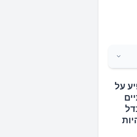
יע על
כל
יים
חין בו
דל
יות