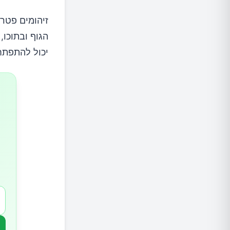
מי נמצא
זיהומים פטרי
הגוף ובתוכו,
כיצד הז
יכול להתפתח 
כיצד או
כיצד מט
תרופות 
1.חומץ תפוחים
2.שמן עץ התה
3.אבקת סודה לשתייה