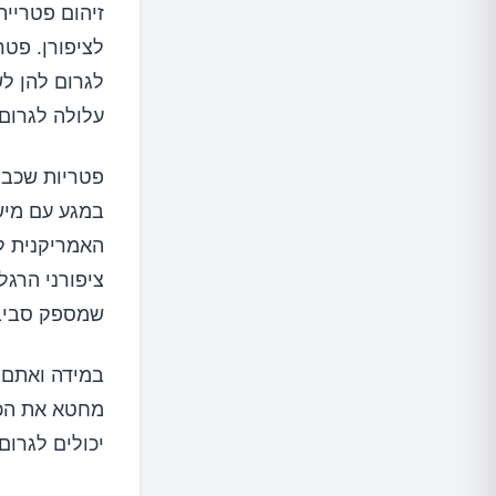
זיהום פטריית
לציפורן. פט
לגרום להן ל
עלולה לגרום 
פטריות שכבר 
במגע עם מישה
ציפורני הרגל
שמספק סביב
במידה ואתם ע
מחטא את הכלי
יכולים לגרו