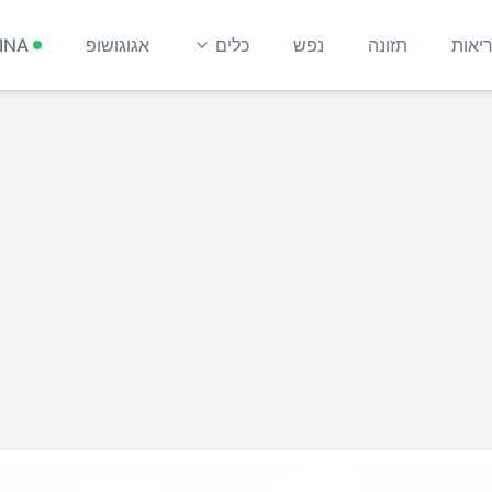
יאות
תזונה
נפש
כלים
אגוגושופ
INA