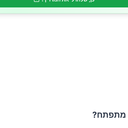
מניעת זיהום של פטרת ציפורניים
וח הארוך
 מתפתח?