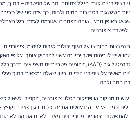
י בציפורניים קורה בגלל צמיחת יתר של הפטריה – בתוך, מ
ריות משגשגות בסביבות חמות ולחות, כך שזה סוג של סביבה 
שגשג באופן טבעי. אותה הפטריה שגורמת לגזזת, רגל האתל
לפטרת ציפורניים.
נמצאות בתוך או על הגוף יכולות לגרום לזיהומי ציפורניים. 
ו שיש לו זיהום פטרייתי, זה עשוי להדביק אותך. על פי האק
האמריקנית לדרמטולוגיה (AAD), זיהומים פטרייתיים משפיעים בדרך 
יים מאשר על ציפורני הידיים, כיוון שאלה נמצאות בתוך נעליי
ה חמה ולחה.
ושים מניקור או פדיקור בסלון ציפורניים, הקפידו לשאול כיצ
ם וכמה פעמים הם עושים את זה. כלים, כגון פצירה וקוצץ צי
ם להתפשטות זיהומים פטרייתיים מאדם לאדם אם הם לא מחו