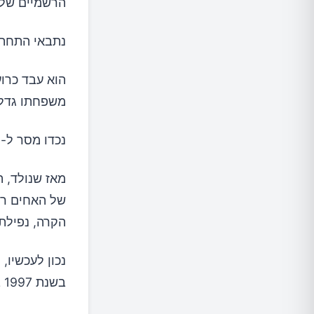
הרשמיים של 
נתבאי התחתן ב-1934, אשתו נפטרה בשנת 9
הוא עבד כרוע
משפחתו גדלי
נכדו מסר ל-BBC כי סבו ייזכר כ"איש יוצא דופן ", אדיב, אכפתי וחרוץ.
מאז שנולד, ה
של האחים רי
הקרה, נפילת 
נכון לעכשיו,
בשנת 1997 בגיל 122.