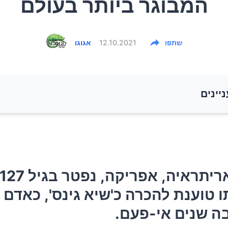
המבוגר ביותר בעולם
שתפו
12.10.2021
אגוגו
ניינים
אדם מאריתראיה, אפריקה, נפטר בגיל 127. משפחתו טוענת לה
ינס', כאדם שחי הכי הרבה שנים אי-פעם.
טוענת להכרה כ'שיא גינס', כאדם 
ה שנים אי-פעם.