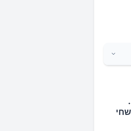
כרה
אדם מאריתראיה, אפריקה, נפטר בגיל 127.
שחי