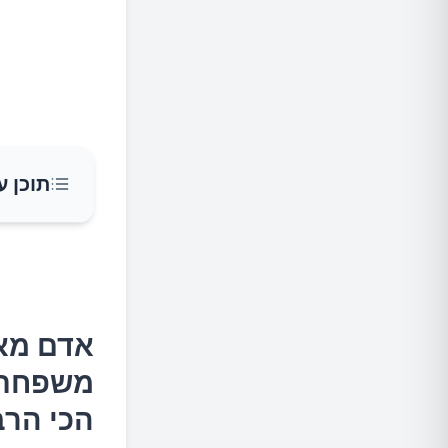
תוכן ע
כ'שיא ג
משפחתו 
הכי הרב