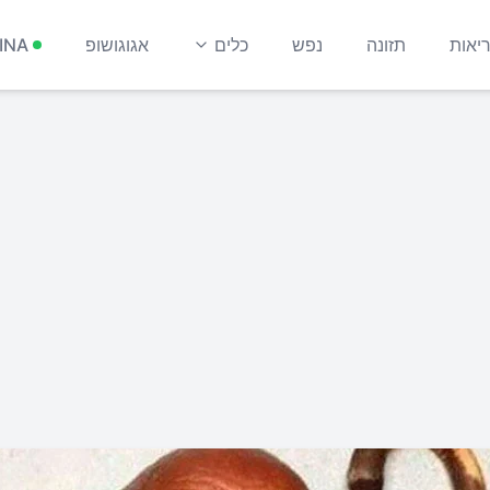
יאות
תזונה
נפש
כלים
אגוגושופ
INA