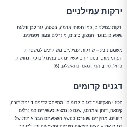
ירקות עמילניים
ירקות עמילניים, כמו תפוחי אדמה, בטטה, גזר לבן ודלעת
שופעים בנוגדי חמצון, סיבים, מינרלים ומגוון ויטמינים.
משמם נובע – שירקות עמילניים משתייכים למשפחת
הפחמימות, ובנוסף הם עשירים גם במינרלים כגון נחושת,
ברזל, סידן, מנגן, מגנזיום ואשלגן. (6)
דגנים קדומים
הכינוי האקזוטי " דגנים קדומים" מתייחס לדגנים דוגמת דורה,
קינואה, דוחן ואמרנט, שגם כן נמצאו כעשירים במינרלים
חיוניים. מחקרים שנערכו בנושא השפעתם הבריאותית של
דגנים אלו – הציגו תוצאות חיוביות ומשמעותיות, ולכן הם