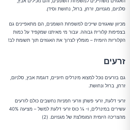
האגוזים משתייכים למשפחת השומנים, והם מכילים אבץ,
סלניום, מגנזיום, זרחן, ברזל, נחושת וסידן.
מכיוון שאגוזים שייכים למשפחת השומנים, הם מתאפיינים גם
בצפיפות קלורית גבוהה. עבור מי מאיתנו שמקפיד על כמות
הקלוריות היומית – מומלץ לצרוך את האגוזים תוך תשומת לב!
זרעים
גם בזרעים נוכל למצוא מינרלים חיוניים, דוגמת אבץ, סלניום,
זרחן, ברזל ונחושת.
זרעי דלעת, זרעי פשתן וזרעי חמניות נחשבים כולם לזרעים
עשירים במינרלים, ו- ¼ כוס זרעי דלעת למשל – מציעה 40%
מהצריכה היומית המומלצת של מגנזיום. (2)