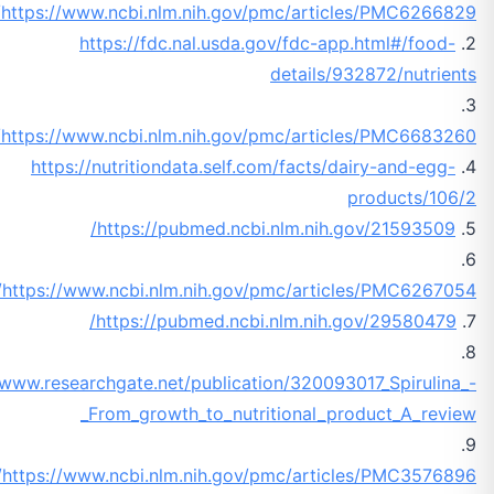
https://www.ncbi.nlm.nih.gov/pmc/articles/PMC6266829/
https://fdc.nal.usda.gov/fdc-app.html#/food-
2.
details/932872/nutrients
3.
https://www.ncbi.nlm.nih.gov/pmc/articles/PMC6683260/
https://nutritiondata.self.com/facts/dairy-and-egg-
4.
products/106/2
https://pubmed.ncbi.nlm.nih.gov/21593509/
5.
6.
https://www.ncbi.nlm.nih.gov/pmc/articles/PMC6267054/
https://pubmed.ncbi.nlm.nih.gov/29580479/
7.
8.
/www.researchgate.net/publication/320093017_Spirulina_-
_From_growth_to_nutritional_product_A_review
9.
https://www.ncbi.nlm.nih.gov/pmc/articles/PMC3576896/