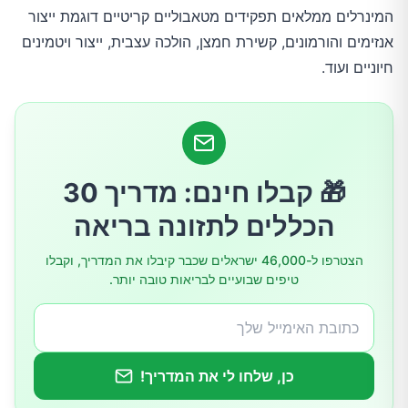
המינרלים ממלאים תפקידים מטאבוליים קריטיים דוגמת ייצור
אגוזים
אנזימים והורמונים, קשירת חמצן, הולכה עצבית, ייצור ויטמינים
חיוניים ועוד.
זרעים
יוגורט טבעי ללא סוכר
🎁 קבלו חינם: מדריך 30
גבינה
הכללים לתזונה בריאה
ירקות ממשפחת המצליבים
הצטרפו ל-46,000 ישראלים שכבר קיבלו את המדריך, וקבלו
טיפים שבועיים לבריאות טובה יותר.
ירקות עליים כהים
ירקות עמילניים
כן, שלחו לי את המדריך!