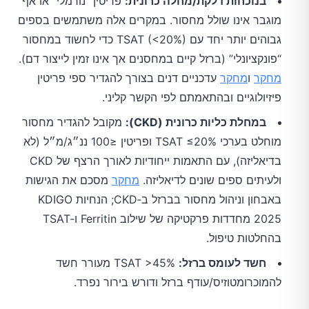
בנוכחות דלקת/מחלה כרונית:
פריטין “נורמלי” או אף
מוגבר אינו שולל מחסור. במקרים אלה משתמשים בספים
גבוהים יותר יחד עם TSAT (<20%) כדי לחשוד במחסור
“פונקציונלי” (ברזל קיים במחסנים אך אינו זמין לייצור דם).
מחקר
ו
מחקר
עדכניים דנים בצורך להגדיר ספי פריטין
פיזיולוגיים ובהתאמתם לפי הקשר קליני.
במחלת כליות כרונית (CKD):
מקובל להגדיר מחסור
מוחלט בערכי TSAT ≤20% ופריטין ≤100 ננ״ג/מ״ל (לא
בדיאליזה), עם התאמות ייחודיות לאורך הרצף של CKD
ולעיתים ספים שונים לדיאליזה.
מחקר
מסכם את הגישות
באבחון וניהול מחסור בברזל ב‑CKD; הנחיות KDIGO
2025 מחדדות פרקטיקה של שילוב Ferritin ו‑TSAT
בהחלטות טיפול.
חשד לעומס ברזל:
TSAT >45% מעורר חשד
להמוכרומטוזיס/עודף ברזל ודורש בירור נפרד.