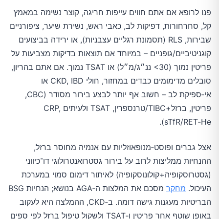
פנו לרופא אם אתם חווים עייפות חריגה, קוצר נשימה במאמץ
קל, סחרחורות, דפיקות לב, כאבי ראש, נשירת שיער, ציפורניים
שבירות, RLS (תסמונת רגליים עצבניות), או ירידה בביצועים
קוגניטיביים/גופניים – במיוחד אם תוצאות בדיקות מצביעות על
פריטין נמוך (
<30
ננ״ג/מ״ל) או TSAT נמוך. אם אתם בהריון,
סובלים מדימומים כבדים במחזור, חולי CKD, IBD או
אי‑ספיקת לב – חשוב אף יותר לבצע בירור מסודר (CBC,
פריטין, ברזל+TIBC/טרנספרין, TSAT ולעיתים CRP,
sTfR/RET‑He).
אצל גברים ופוסט‑מנופאוזליות עם אנמיה מחוסר ברזל,
ההנחיות ממליצות לרוב על בירור גסטרואנטרולוגי דו־כיווני
(גסטרוסקופיה+קולונוסקופיה) לאיתור דימום סמוי במערכת
העיכול.
מחקר
מסכם את המלצות ה‑AGA בנושא; הנחיות BSG
הבריטיות מעגנות גישה דומה. ב‑CKD, ההמלצה היא לעקוב
באופן שוטף אחר פריטין ו‑TSAT ולשקול טיפול ברזל לפי ספים