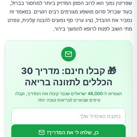
שפריטין נמוך הוא לרוב הסמן המדויק ביותר למחסור בברזל,
ומה עם דלקת? כשהפריטין “מטעה”
בעוד שברזל סרום מושפע מגורמים רבים רגעיים. במאמר זה
נסביר את ההבדל, נציג ערכי סף נפוצים להבנה קלינית, ונפרט
איך רופאים מפרשים תוצאות: ערכי סף נפוצים
מתי חשוב לפנות לרופא להמשך בירור.
(תלויי הקשר)
בדיקות משלימות שמסייעות כשיש “אזור אפור”
מתי לפנות לרופא – ומה לבקש בבירור?
🎁 קבלו חינם: מדריך 30
הכללים לתזונה בריאה
שאלות נפוצות
הצטרפו ל-46,000 ישראלים שכבר קיבלו את המדריך, וקבלו
טיפים שבועיים לבריאות טובה יותר.
שורה תחתונה
כן, שלחו לי את המדריך!