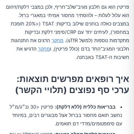
פריטין הוא גם חלבון מגיב־שלב־חריף, ולכן במצבי דלקת/זיהום
הוא עלול לעלות – ולהסתיר מחסור אמיתי במאגרי ברזל.
במצבים כאלה בוחנים שילוב בדיקות: TSAT (<20% תומכת
במחסור), לעיתים יחד עם CRP/סימני דלקת ובדיקות
מתקדמות נוספות (למשל sTfR).
מחקר
הדגים את התנהגות
חלבוני המגיב־החד בדם (כולל פריטין), ו
מחקר
הדגיש את
חשיבות ה‑TSAT באבחנה.
איך רופאים מפרשים תוצאות:
ערכי סף נפוצים (תלויי הקשר)
בבריאות כללית (ללא דלקת):
פריטין <30 ננ״ג/מ״ל
נחשב תואם מחסור בברזל אצל מבוגרים רבים, במיוחד
עם סימפטומים/מדדי דם תואמים.