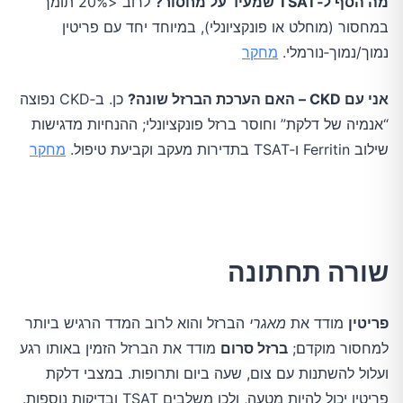
מה הסף ל‑TSAT שמעיד על מחסור?
לרוב <20% תומך
במחסור (מוחלט או פונקציונלי), במיוחד יחד עם פריטין
נמוך/נמוך‑נורמלי.
מחקר
אני עם CKD – האם הערכת הברזל שונה?
כן. ב‑CKD נפוצה
“אנמיה של דלקת” וחוסר ברזל פונקציונלי; ההנחיות מדגישות
שילוב Ferritin ו‑TSAT בתדירות מעקב וקביעת טיפול.
מחקר
שורה תחתונה
פריטין
מודד את
מאגרי
הברזל והוא לרוב המדד הרגיש ביותר
למחסור מוקדם;
ברזל סרום
מודד את הברזל הזמין באותו רגע
ועלול להשתנות עם צום, שעה ביום ותרופות. במצבי דלקת
פריטין יכול להיות מטעה, ולכן משלבים TSAT ובדיקות נוספות.