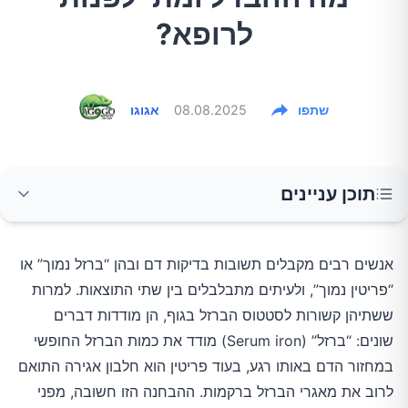
לרופא?
שתפו
08.08.2025
אגוגו
תוכן עניינים
מה זה בכלל ברזל, ומה זה פריטין?
אנשים רבים מקבלים תשובות בדיקות דם ובהן “ברזל נמוך” או
“פריטין נמוך”, ולעיתים מתבלבלים בין שתי התוצאות. למרות
ברזל נמוך בסרום – למה זה לא סימן אמין לבדו?
ששתיהן קשורות לסטטוס הברזל בגוף, הן מודדות דברים
שונים: “ברזל” (Serum iron) מודד את כמות הברזל החופשי
פריטין נמוך – מה הוא מספר לנו?
במחזור הדם באותו רגע, בעוד פריטין הוא חלבון אגירה התואם
לרוב את מאגרי הברזל ברקמות. ההבחנה הזו חשובה, מפני