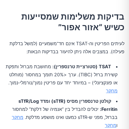
בדיקות משלימות שמסייעות
כשיש “אזור אפור”
לעיתים הפריטין וה‑TSAT אינם חד־משמעיים (למשל בדלקת
פעילה). במצבים אלה ניתן להיעזר בבדיקות הבאות:
TSAT (סטורציית טרנספרין):
מחושבת מברזל ותפקת
קשירת ברזל (TIBC). ערך <20% תומך במחסור (מוחלט
או פונקציונלי) – במיוחד יחד עם פריטין נמוך/נורמלי‑נמוך.
מחקר
קולטן טרנספרין מסיס (sTfR) ומדד sTfR/Log
Ferritin:
יכולים להבדיל בין “אנמיה של דלקת” למחסור
בברזל, מפני ש‑sTfR כמעט ואינו מושפע מדלקת.
מחקר
ו
מחקר