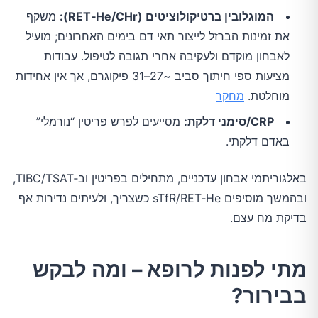
המוגלובין ברטיקולוציטים (RET‑He/CHr):
משקף
את זמינות הברזל לייצור תאי דם בימים האחרונים; מועיל
לאבחון מוקדם ולעקיבה אחרי תגובה לטיפול. עבודות
מציעות ספי חיתוך סביב ~27–31 פיקוגרם, אך אין אחידות
מוחלטת.
מחקר
CRP/סימני דלקת:
מסייעים לפרש פריטין “נורמלי”
באדם דלקתי.
באלגוריתמי אבחון עדכניים, מתחילים בפריטין וב‑TSAT/‏TIBC,
ובהמשך מוסיפים sTfR/RET‑He כשצריך, ולעיתים נדירות אף
בדיקת מח עצם.
מתי לפנות לרופא – ומה לבקש
בבירור?