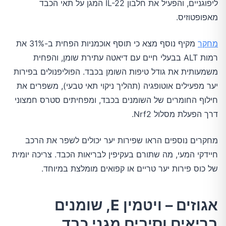
ליפוגניים, והפעיל את חלבון IL-22 המגן על תאי הכבד
מאפופטוזיס.
מחקר
מקיף נוסף מצא כי תוסף אוכמניות הפחית ב-31% את
רמות ALT בבעלי חיים עם דיאטה עתירת שומן, והפחית
משמעותית את גודל טיפות השומן בכבד. הפוליפנולים בפירות
יער מפעילים אוטופגיה (תהליך ניקוי תאי טבעי), משפרים את
חילוף החומרים של השומנים בכבד, ומפחיתים סטרס חמצוני
דרך הפעלת מסלול Nrf2.
מחקרים נוספים הראו שפירות יער יכולים לשפר את הרכב
חיידקי המעי, מה שתורם בעקיפין לבריאות הכבד. צריכה יומית
של כוס פירות יער טריים או קפואים מומלצת במיוחד.
אגוזים – ויטמין E, שומנים
בריאים וסיבים מגני כבד