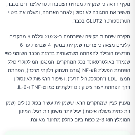
מקיף הראה כי שמן זית מפחית הצטברות טריגליצרידים בכבד,
משפר את התגובה לאינסולין לאחר הארוחה, ומעלה את ביטוי
הטרנספורטר GLUT2 בכבד.
סקירה שיטתית מקיפה שפורסמה ב-2023 וכללה 6 מחקרים
קליניים מצאה כי צריכת שמן זית במשך 4 שבועות עד 6
חודשים הובילה להפחתה משמעותית בדרגת הכבד השומני כפי
שנמדד באולטרסאונד בכל המחקרים. המנגנון המולקולרי כולל
הפחתת הפעלת NF-κB (גורם תעתוק דלקתי מרכזי), הפחתת
חמצון LDL ("הכולסטרול הרע"), ושיפור הרגישות לאינסולין
דרך הפחתת ייצור ציטוקינים דלקתיים כמו TNF-α ו-IL-6.
מעניין לציין שמחקרים הראו ששמן זית עשיר בפוליפנולים (שמן
זית כתית מעולה איכותי) יעיל יותר משמן זית רגיל. המינון
המומלץ הוא 2-3 כפות ביום כחלק מתזונה מאוזנת.