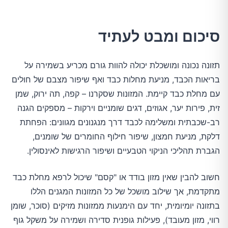
סיכום ומבט לעתיד
תזונה נכונה ומושכלת יכולה להוות גורם מכריע בשמירה על
בריאות הכבד, מניעת מחלות כבד ואף שיפור מצבם של חולים
עם מחלת כבד קיימת. המזונות שסקרנו – קפה, תה ירוק, שמן
זית, פירות יער, אגוזים, דגים שומניים וירקות – מספקים הגנה
רב-שכבתית ומשלימה לכבד דרך מנגנונים מגוונים: הפחתת
דלקת, מניעת חמצון, שיפור חילוף החומרים של שומנים,
הגברת תהליכי הניקוי הטבעיים ושיפור הרגישות לאינסולין.
חשוב להבין שאין מזון בודד או "קסם" שיכול לרפא מחלת כבד
מתקדמת, אך שילוב מושכל של כל המזונות המגנים הללו
בתזונה יומיומית, יחד עם הימנעות ממזונות מזיקים (סוכר, שומן
רווי, מזון מעובד), פעילות גופנית סדירה ושמירה על משקל גוף