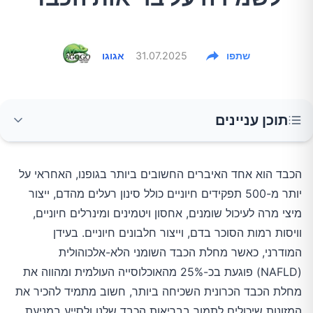
שתפו
31.07.2025
אגוגו
תוכן עניינים
קפה – המשקה המפתיע שמגן על הכבד
הכבד הוא אחד האיברים החשובים ביותר בגופנו, האחראי על
יותר מ-500 תפקידים חיוניים כולל סינון רעלים מהדם, ייצור
תה ירוק – אוצר של נוגדי חמצון רבי עוצמה
מיצי מרה לעיכול שומנים, אחסון ויטמינים ומינרלים חיוניים,
וויסות רמות הסוכר בדם, וייצור חלבונים חיוניים. בעידן
שמן זית – הזהב הנוזלי של הדיאטה הים תיכונית
המודרני, כאשר מחלת הכבד השומני הלא-אלכוהולית
(NAFLD) פוגעת בכ-25% מהאוכלוסייה העולמית ומהווה את
מחלת הכבד הכרונית השכיחה ביותר, חשוב מתמיד להכיר את
פירות יער – מקור עשיר לאנטוציאנינים מגני כבד
המזונות שיכולים לתמוך בבריאות הכבד שלנו ולסייע במניעת