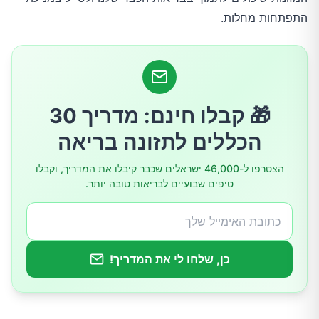
התפתחות מחלות.
אגוזים – ויטמין E, שומנים בריאים וסיבים מגני כבד
דגים שומניים – אומגה 3 למלחמה בדלקת
ירקות עלים ומצליבים – ניקוי רעלים וגלוטתיון
🎁 קבלו חינם: מדריך 30
הכללים לתזונה בריאה
דגנים מלאים ופחמימות מורכבות
הצטרפו ל-46,000 ישראלים שכבר קיבלו את המדריך, וקבלו
טיפים שבועיים לבריאות טובה יותר.
המלצות מעשיות ליישום יומיומי
סיכום ומבט לעתיד
כן, שלחו לי את המדריך!