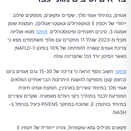
אגוזים, במיוחד אגוזי מלך, שקדים ופקאנים, מספקים שילוב
ייחודי של ויטמין E (טוקופרולים וטוקוטריאנולים), חומצות שומן
אומגה 3, סיבים תזונתיים ופיטוסטרולים.
מחקר
מטא-אנליזה
מקיף מ-2023 שכלל 11 מחקרים עם אלפי משתתפים מצא כי
צריכת אגוזים קשורה להפחתה של 10% בסיכון ל-NAFLD,
כאשר הסיכון יורד ככל שהצריכה עולה.
מחקר
חשוב נוסף הראה כי צריכה של 15-30 גרם אגוזים ביום
(כחופן קטן) מספיקה להשגת היתרונות הבריאותיים המלאים.
אגוזי מלך במיוחד עשירים בארגינין, חומצת אמינו חיונית
המסייעת לכבד בתהליך ניקוי רעלים מאמוניה. שקדים עשירים
במיוחד בוויטמין E, שהוכח במחקר PIVENS כיעיל בטיפול ב-
NASH.
פקאנים מכילים גמא-טוקופרול, צורה ייחודית של ויטמין E