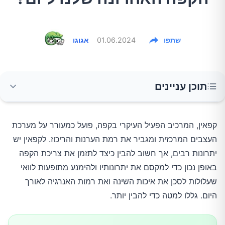
שתפו
01.06.2024
אגוגו
תוכן עניינים
איך קפאין משפיע על גופנו?
קפאין, המרכיב הפעיל העיקרי בקפה, פועל כמעורר על מערכת
העצבים המרכזית ומגביר את רמת הערנות והריכוז. לקפאין יש
כמה זמן לוקח לקפאין לצאת מהגוף?
יתרונות רבים, אך חשוב להבין כיצד לתזמן את צריכת הקפה
באופן נכון כדי למקסם את יתרונותיו ולהימנע מתופעות לוואי
אז מתי עדיף לשתות את הקפה האחרון?
שעלולות לסכן את איכות השינה ואת רמות האנרגיה לאורך
היום. גללו למטה כדי להבין יותר.
טיפים נוספים