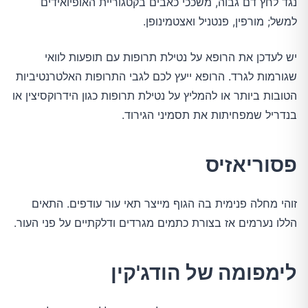
נגד לחץ דם גבוה, משככי כאבים בקטגוריית האופיואידים
למשל; מורפין, פנטניל ואצטמינופן.
יש לעדכן את הרופא על נטילת תרופות עם תופעות לוואי
שגורמות לגרד. הרופא ייעץ לכם לגבי התרופות האלטרנטיביות
הטובות ביותר או להמליץ ​​על נטילת תרופות כגון הידרוקסיצין או
בנדריל שמפחיתות את תסמיני הגירוד.
פסוריאזיס
זוהי מחלה פנימית בה הגוף מייצר תאי עור עודפים. התאים
הללו נערמים אז בצורת כתמים מגרדים ודלקתיים על פני העור.
לימפומה של הודג'קין