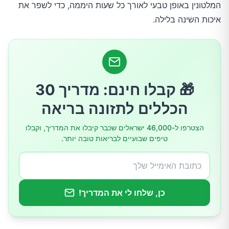
המלטונין באופן טבעי לאורך כל שעות היממה, כדי לשפר את
פעילות גופנית בזמן הנכון
איכות השינה בלילה.
טכניקות להפחתת מתח
הפחתת חשיפה לאור כחול בערב
🎁 קבלו חינם: מדריך 30
הימנעות מחומרים המפריעים לייצור מלטונין
הכללים לתזונה בריאה
הצטרפו ל-46,000 ישראלים שכבר קיבלו את המדריך, וקבלו
יצירת סביבת שינה אופטימלית
טיפים שבועיים לבריאות טובה יותר.
שגרת ערב קבועה
סיכום
כן, שלחו לי את המדריך!