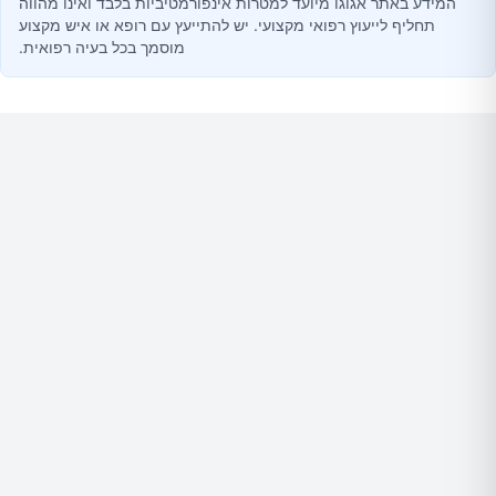
המידע באתר אגוגו מיועד למטרות אינפורמטיביות בלבד ואינו מהווה
תחליף לייעוץ רפואי מקצועי. יש להתייעץ עם רופא או איש מקצוע
מוסמך בכל בעיה רפואית.