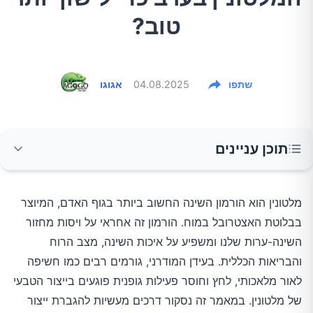
טוב?
שתפו
04.08.2025
אגוגו
תוכן עניינים
חשיפה לאור טבעי בשעות הבוקר והיום
מלטונין הוא הורמון השינה החשוב ביותר בגוף האדם, המיוצר
בבלוטת האצטרובל במוח. הורמון זה אחראי על ויסות מחזור
תזונה התומכת בייצור מלטונין
השינה-ערות שלנו ומשפיע על איכות השינה, מצב הרוח
והבריאות הכללית. בעידן המודרני, גורמים רבים כמו חשיפה
ויטמינים ומינרלים חיוניים
לאור מלאכותי, לחץ וחוסר פעילות גופנית פוגעים בייצור הטבעי
של מלטונין. במאמר זה נסקור דרכים מעשיות להגברת ייצור