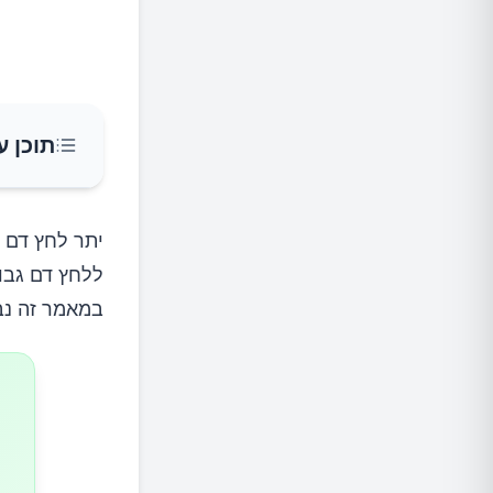
תוכן ע
1. נבטים
יתר לחץ דם מ
ללחץ דם גבוה
2. תרד
במאמר זה נביא 10 מזונות המסייעים בהפח
3. סלרי
4. שום