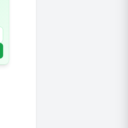
5. בננות
6. עגבניות
7. תפוחי אדמה
8. שקדים
9. שמן זית
10. סלמון