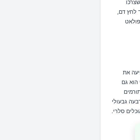
שצרכו
תר לחץ דם,
 בפולאט
n-butyl phthal, אשר מרגיעה את
הוא גם
מגנזיום, התורמים
בעה גבעולי