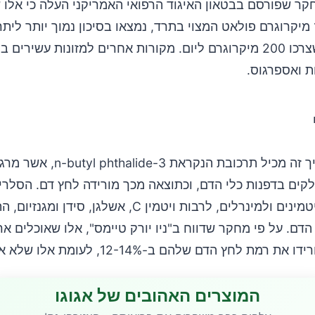
קר שפורסם בבטאון האיגוד הרפואי האמריקני העלה כי אלו 
לפחות 1000 מיקרוגרם פולאט המצוי בתרד, נמצאו בסיכון נמוך יותר לי
לעומת אלו שצרכו 200 מיקרוגרם ליום. מקורות אחרים למזונות עשירים
ת ואספרגוס.
ירק ירוק ופריך זה מכיל תרכובת הנקראת 3-ide
קים בדפנות כלי הדם, וכתוצאה מכך מורידה לחץ דם. הסלרי 
מקור טוב לויטמינים ולמינרלים, לרבות ויטמין C, אשלגן, סידן ו
דם. על פי מחקר שדווח ב"ניו יורק טיימס", אלו שאוכלים אר
מת לחץ הדם שלהם ב-12-14%, לעומת אלו שלא אוכלים סלרי.
המוצרים האהובים של אגוגו