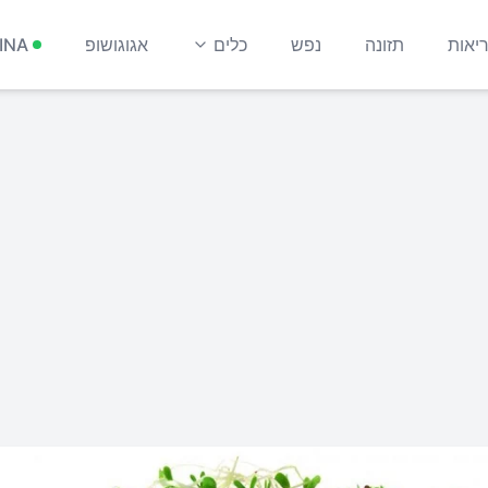
יאות
תזונה
נפש
כלים
אגוגושופ
INA