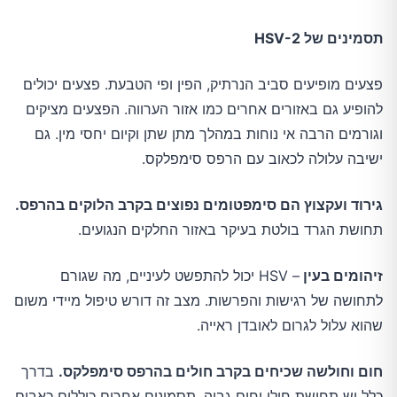
תסמינים של
HSV-2
פצעים מופיעים סביב הנרתיק, הפין ופי הטבעת. פצעים יכולים
להופיע גם באזורים אחרים כמו אזור הערווה. הפצעים מציקים
וגורמים הרבה אי נוחות במהלך מתן שתן וקיום יחסי מין. גם
ישיבה עלולה לכאוב עם הרפס סימפלקס.
גירוד ועקצוץ הם סימפטומים נפוצים בקרב הלוקים בהרפס.
תחושת הגרד בולטת בעיקר באזור החלקים הנגועים.
זיהומים בעין
– HSV יכול להתפשט לעיניים, מה שגורם
לתחושה של רגישות והפרשות. מצב זה דורש טיפול מיידי משום
שהוא עלול לגרום לאובדן ראייה.
חום וחולשה שכיחים בקרב חולים בהרפס סימפלקס.
בדרך
כלל יש תחושת חולי וחום גבוה. תסמינים אחרים כוללים כאבים