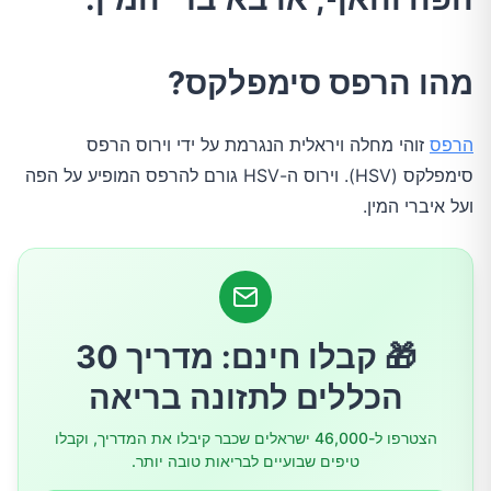
סימנים ותסמינים של הרפס
מהו הרפס סימפלקס?
צורות שונות של זיהום בהרפס סימפלקס
הרפס
זוהי מחלה ויראלית הנגרמת על ידי וירוס הרפס
סימפלקס (HSV). וירוס ה-HSV גורם להרפס המופיע על הפה
1. הרפס גניטלי
ועל איברי המין.
2.הרפס ויטלו
3.הרפס לאבליס
🎁 קבלו חינם: מדריך 30
הכללים לתזונה בריאה
4.הרפס נאונטלי (הרפס של היילוד)
הצטרפו ל-46,000 ישראלים שכבר קיבלו את המדריך, וקבלו
5.הרפס אזופגיטיס (הרפס בוושט)
טיפים שבועיים לבריאות טובה יותר.