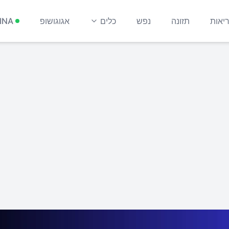
יאות
תזונה
נפש
כלים
אגוגושופ
INA