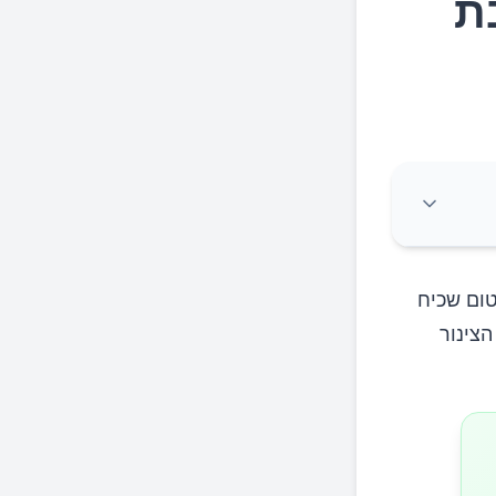
ת
ום שכיח
צינור