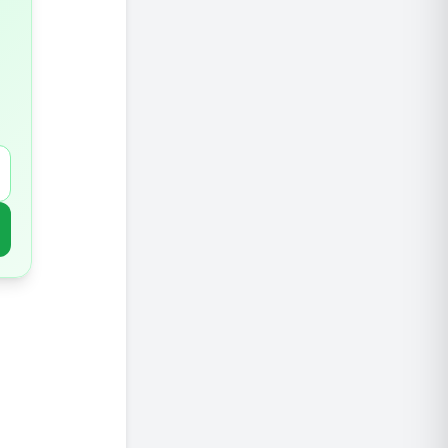
4.מזונות שומניים
5.שוקולד
6.מנטה
7.בצל
8.משקאות מוגזים
9. קפה ומשקאות המכילים קפאין
10.אלכוהול
טיפים ל