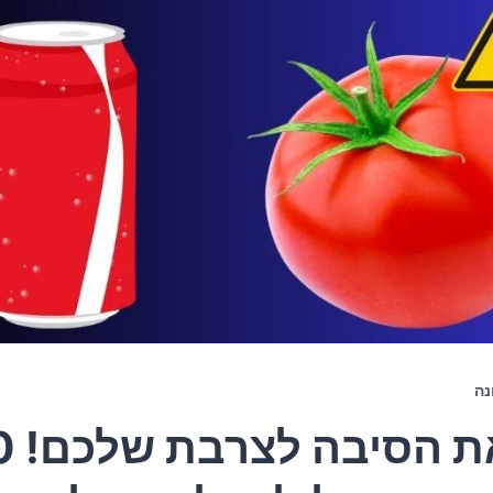
נה
זאת הסי