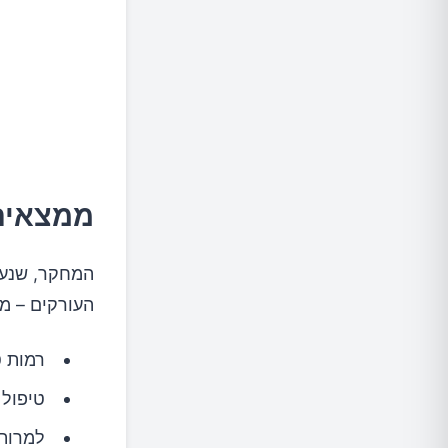
ממצאים
העורקים – מצ
רמות ט
טיפול 
למרות 