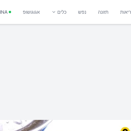
יאות
תזונה
נפש
כלים
אגוגושופ
INA