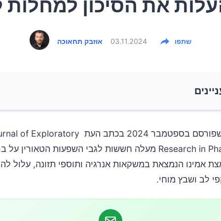
לות את הסיכון למחלות 
שתפו
03.11.2024
אוזבק תחאוכה
ניינים
 עיקריים של המחקר
 שפורסם בספטמבר 2024 בכתב העת l of Exploratory
בריאותיות
י לב ושבץ מוחי.
לציבור