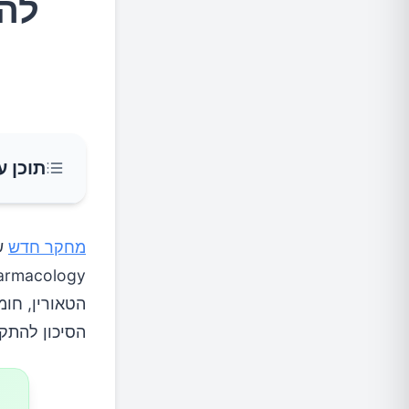
להע
תוכן ע
ממצאים
מחקר חדש
השלכות 
הסיכון להתקפ
המלצות 