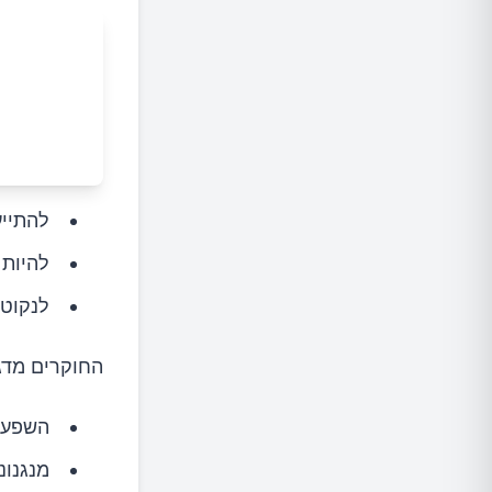
להתייע
להיות 
לנקוט 
החוקרים מדג
השפעות
מנגנונ