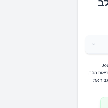
לב
Journa 
Research in Pharmacology מעלה חששות לגבי השפעות הטאורין על בריאות הלב. 
הטאורין, חומצת אמינו הנמצאת במשקאות אנרגיה ותוספי תזונה, עלול להגביר את 