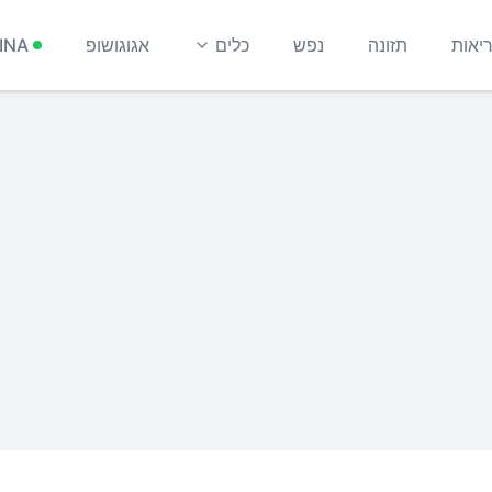
יאות
תזונה
נפש
כלים
אגוגושופ
INA