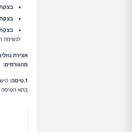
בצקת 
בצקת 
בצקת 
לנשימה תק
אצירת נוזלי
מהגורמים:
1.טיסה:
הישא
בתא הטיסה עש