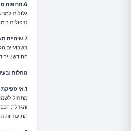
6.תרופות מסוימות:
גלולות למניע
טיפולים כימות
7.שינויים משתנים בתקופת הוסת:
בשבועיים הקו
החודשי. יריד
מחלות ובעיו
1.אי ספיקת לב –
מתחיל לשמור 
והגדלת הכבד
תת עוריות הג