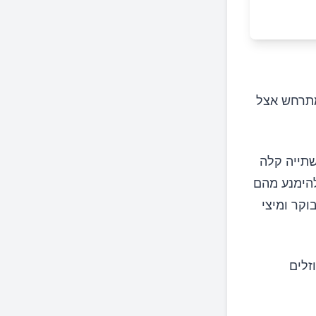
 מתרחש אצל
שתייה קלה
להימנע מהם
וקר ומיצי
זלים