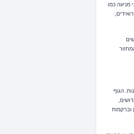
 מניעה כמו
ואידים,
שים
מחזור
ות. הגוף
דושים,
 וברקמות