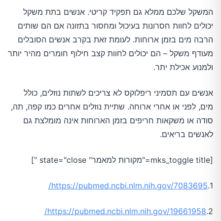
המשקל שלכם ממלא גם תפקיד קריטי. אנשים בתת משקל
יכולים לחוות חסרונות בעיכול ומחסור בתזונה אם הם שותים
הרבה מים בזמן ארוחות. לעומת זאת בקרב אנשים הסובלים
מעודף משקל – הם יכולים לחוות קצב חילוף חומרים מהיר יותר
ולמנוע אכילת יתר.
אנשים עם תסמיני ריפלוקס לא צריכים לשתות נוזלים, כולל
מים, לפני או אחרי ארוחה. שתיית נוזלים אחרים כמו קפה, תה,
סודה או משקאות חריפים בזמן הארוחות אינה מומלצת גם
לאנשים בריאים.
[mks_toggle title="מקורות למאמר" state="close "]
https://pubmed.ncbi.nlm.nih.gov/7083695/
1.
https://pubmed.ncbi.nlm.nih.gov/19661958/
2.