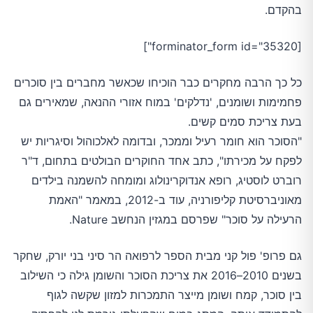
בהקדם.
[forminator_form id="35320"]
כל כך הרבה מחקרים כבר הוכיחו שכאשר מחברים בין סוכרים
פחמימות ושומנים, 'נדלקים' במוח אזורי ההנאה, שמאירים גם
בעת צריכת סמים קשים.
"הסוכר הוא חומר רעיל וממכר, ובדומה לאלכוהול וסיגריות יש
לפקח על מכירתו", כתב אחד החוקרים הבולטים בתחום, ד"ר
רוברט לוסטיג, רופא אנדוקרינולוג ומומחה להשמנה בילדים
מאוניברסיטת קליפורניה, עוד ב-2012, במאמר "האמת
הרעילה על סוכר" שפרסם במגזין הנחשב Nature.
גם פרופ' פול קני מבית הספר לרפואה הר סיני בני יורק, שחקר
בשנים 2010–2016 את צריכת הסוכר והשומן גילה כי השילוב
בין סוכר, קמח ושומן מייצר התמכרות למזון שקשה לגוף