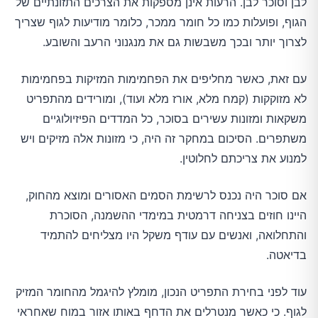
לבן וסוכר לבן. הרעות אינן מספקות את הצרכים התזונתיים של
הגוף, ופועלות כמו כל חומר ממכר, כלומר מודיעות לגוף שצריך
לצרוך יותר ובכך משבשות גם את מנגנוני הרעב והשובע.
עם זאת, כאשר מחליפים את הפחמימות המזיקות בפחמימות
לא מזוקקות (קמח מלא, אורז מלא ועוד), ומורידים מהתפריט
משקאות ומזונות עשירים בסוכר, כל המדדים הפיזיולוגיים
משתפרים. הסיכום במחקר זה היה, כי מזונות אלה מזיקים ויש
למנוע את צריכתם לחלוטין.
אם סוכר היה נכנס לרשימת הסמים האסורים ומוצא מהחוק,
היינו חוזים בצניחה דרמטית במימדי ההשמנה, הסוכרת
והתחלואה, ואנשים עם עודף משקל היו מצליחים להתמיד
בדיאטה.
עוד לפני בחירת התפריט הנכון, מומלץ להיגמל מהחומר המזיק
לגוף. כי כאשר מנטרלים את הדחף באותו אזור במוח שאחראי