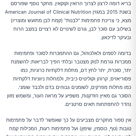
בריא דומה לרצון לצרוך הרואין וקוקאין. מחקר נוסף שפורסם
בשנת 2015 במגזין American Journal of Clinical Nutrition
מצא, כי צריכת פחמימות "לבנות" (קמח לבן מתועש ומוצריו)
בשילוב עם סוכר לבן, גורם לשינויים לא רצויים במצב הרוח
ובעיקר לדיכאון.
בדומה לסמים ולאלכוהול, גם ההתמכרות לסוכר ופחמימות
ממכרות גורמת לנזק מצטבר ובלתי הפיך לבריאות: להשמנת
יתר, סוכרת, יתר לחץ דם, מחלות דלקתיות כרוניות, כמו
פסוריאזיס, קרוהן וקוליטיס כיבית, ולמחלות ניווניות דלקתיות
כמו מחלות מפרקים, לשומנים גבוהים בדם ולכבד שומני.
הסוכר גם מאיץ הזדקנות, משפיע על מראה העור, ומשמש מזון
נהדר להתפתחות תאים סרטניים.
אין ספור מחקרים מצביעים על כך שאפשר לדבר על פחמימות
טובות (טף, כוסמין, שיפון) ועל פחמימות רעות, המכילות קמח