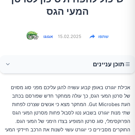
המעי הגס
שתפו
15.02.2025
אגוגו
תוכן עניינים
כיצד יוגורט משפיע על בריאות המעיים?
אכילת יוגורט באופן קבוע עשויה להגן עליכם מפני סוג מסוים
של סרטן המעי הגס, כך עולה ממחקר חדש שפורסם בכתב
השפעת היוגורט על סרטן המעי הגס
העת Gut Microbes. המחקר מצא כי אנשים שצרכו לפחות
יתרונות נוספים של יוגורט
שתי מנות יוגורט בשבוע נטו לסבול פחות מסרטן המעי הגס
הפרוקסימלי, סוג סרטן המופיע בצדו הימני של המעי הגס.
כיצד לשלב יוגורט בתזונה היומית?
החוקרים מסבירים כי יוגורט עשוי לשנות את הרכב חיידקי המעי