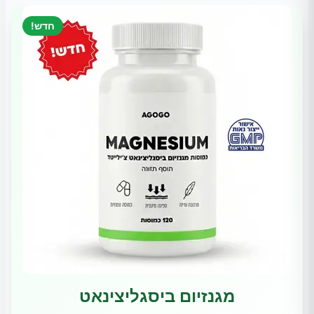
חדש!
מגנזיום ביסגליצינאט