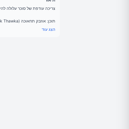
צריכה עודפת של סוכר עלולה להיו
תוכן: אוזבק תחאוכה (Ozbek Thawka) - עורך ומקים אתר הבריאות אגוגו.
הצטרפות לאגוגופון: www.agogo.co.il/agogo-text
הצג עוד