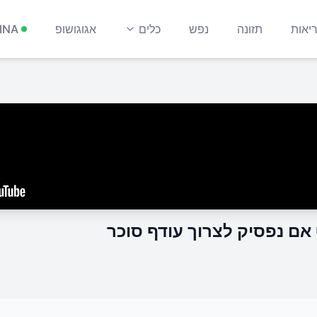
יאות
תזונה
נפש
כלים
אגוגושופ
INA