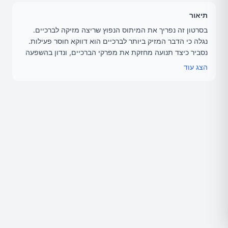
תיאור
בסרטון זה נפריך את המיתוס הנפוץ שריצה מזיקה לברכיים.
נגלה כי הדבר המזיק ביותר לברכיים הוא דווקא חוסר פעילות.
נסביר כיצד תנועה מחזקת את מפרקי הברכיים, ונדון בהשפעה
המשמעותית של משקל עודף על העומס בברכיים. נספק טיפים
הצג עוד
לריצה בטוחה ונכונה, ונדגיש את חשיבות ההדרגתיות באימונים.
תוכן והגשה: אוזבק תחאוכה (Ozbek Thawka) - עורך ומקים
אתר הבריאות אגוגו.
המייל שלי: office@agogo.co.il
יומן מעקב התזונה של אגוגו -
https://www.agogo.co.il/journ
al
לא לשכוח:
👍 לתת לנו לייק אם נהנתם מהתוכן
📢 להירשם לערוץ וללחוץ על הפעמון כדי לא לפספס סרטונים
חדשים
📧 נשמח לשמוע את התגובות שלכם ולענות על כל שאלה