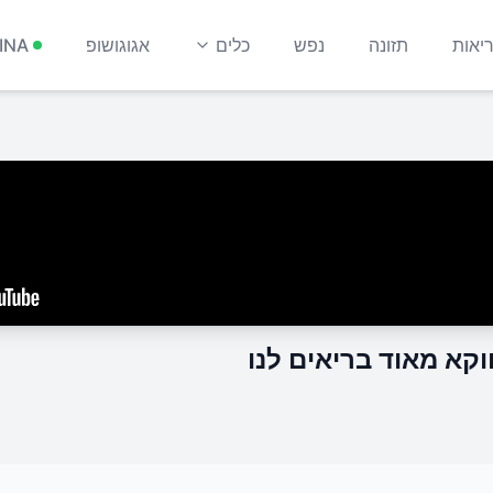
יאות
תזונה
נפש
כלים
אגוגושופ
INA