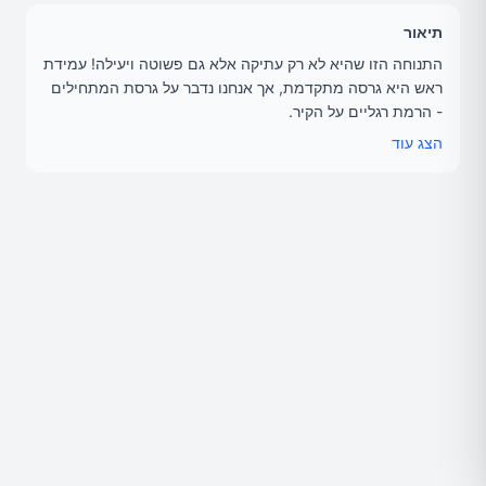
תיאור
התנוחה הזו שהיא לא רק עתיקה אלא גם פשוטה ויעילה! עמידת
ראש היא גרסה מתקדמת, אך אנחנו נדבר על גרסת המתחילים
- הרמת רגליים על הקיר.
הצג עוד
תוכן והגשה: אוזבק תחאוכה (Ozbek Thawka) – עורך ומקים
אתר הבריאות אגוגו
📧 office@agogo.co.il
🌐 agogo.co.il