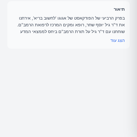
תיאור
בפרק הרביעי של הפודקאסט של אגוגו 'לחשוב בריא', אירחנו
את ד"ר גיל יוסף שחר, רופא ומקים המרכז לרפואת הרמב"ם.
שוחחנו עם ד"ר גיל על תורת הרמב"ם ביחס לממצאי המדע
המודרני ועל ההורמונים המשפיעים על משקל גופנו.
הצג עוד
מנחה: אוזבק תחאוכה