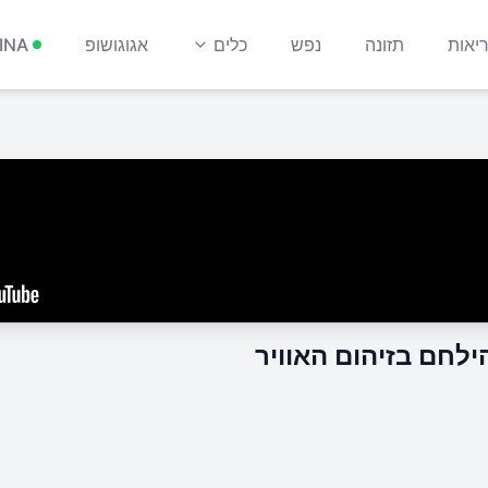
יאות
תזונה
נפש
כלים
אגוגושופ
INA
ילחם בזיהום האוויר