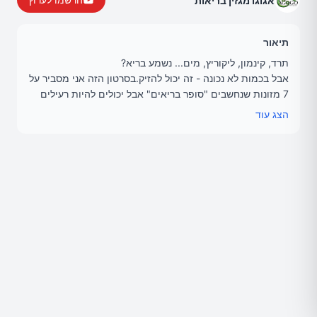
אגוגו מגזין בריאות
תיאור
תרד, קינמון, ליקוריץ, מים... נשמע בריא?
אבל בכמות לא נכונה - זה יכול להזיק.בסרטון הזה אני מסביר על
7 מזונות שנחשבים "סופר בריאים" אבל יכולים להיות רעילים
אם אוכלים אותם יותר מדי.
הצג עוד
אוזבק תחאוכה - מקים אתר הבריאות אגוגו. מסביר על בריאות
בשפה פשוטה.
מייל: office@agogo.co.il