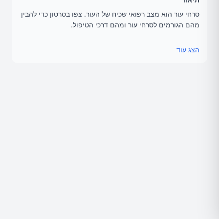
סרחי עור הוא מצב רפואי שכיח של העור. צפו בסרטון כדי להבין
מהם הגורמים לסרחי עור ומהם דרכי הטיפול.
מעוניינים להרחיב את הקריאה בנושא? כנסו לאתר אגוגו.
הצג עוד
קישור:
https://www.agogo.co.il/skin-tags/