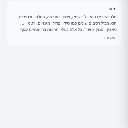
תיאור
חלב שקדים הוא דל-בשומן, עשיר באנרגיה, בחלבון ובסיבים.
הוא מכיל רכיבים שונים כמו סידן, ברזל, מגנזיום, ויטמין C,
ניאצין ויטמין E ועוד. כל אלה בעלי יתרונות בריאותיים לגוף
האדם. תחליף נהדר לחלב רגיל. אפשרי להכין בבלנדר
הצג עוד
ובמסחטה ממש כמו בסרטון. שיהיה לבריאות לכולם.