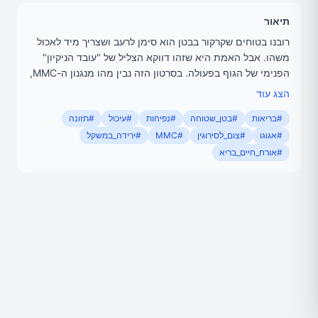
תיאור
רובנו בטוחים שקרקור בבטן הוא סימן לרעב ושצריך מיד לאכול
משהו. אבל האמת היא שזהו דווקא הצליל של "עובד הניקיון"
הפנימי של הגוף בפעולה. בסרטון הזה נבין מהו מנגנון ה-MMC,
למה נשנושים עוצרים את הניקוי החשוב הזה, ואיך הפסקה
הצג עוד
נכונה בין הארוחות תעזור לכם להיפטר מנפיחות ולהשיג בטן
#בריאות
#בטן_שטוחה
#נפיחות
#עיכול
#תזונה
שטוחה.
#אגוגו
#צום_לסירוגין
#MMC
#ירידה_במשקל
להורדת המדריך המקוצר לתזונה בריאה (חינם):
https://www.
#אורח_חיים_בריא
agogo.co.il/guide
תוכן והגשה: אוזבק תחאוכה (Ozbek Thawka) – עורך ומקים
אתר הבריאות אגוגו 📧 office@agogo.co.il
🌐 agogo.co.il