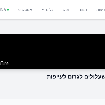
יאות
תזונה
נפש
כלים
אגוגושופ
INA