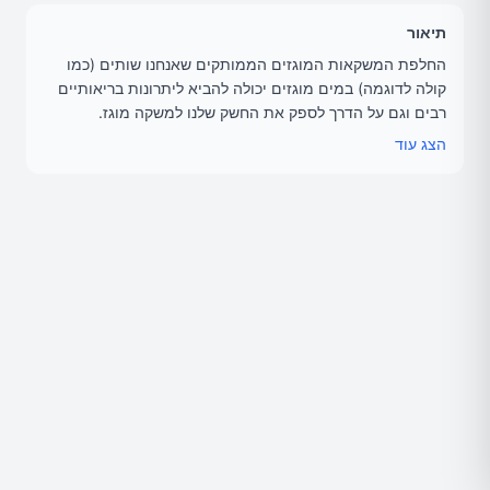
תיאור
החלפת המשקאות המוגזים הממותקים שאנחנו שותים (כמו
קולה לדוגמה) במים מוגזים יכולה להביא ליתרונות בריאותיים
רבים וגם על הדרך לספק את החשק שלנו למשקה מוגז.
הצג עוד
תוכן והגשה: אוזבק תחאוכה (Ozbek Thawka) - עורך ומקים
אתר הבריאות אגוגו.
מייל: office@agogo.co.il
הצטרפות לאגוגופון:
https://chat.whatsapp.com/BK5GJEY
cbx35siOwvMrCta
יומן מעקב התזונה של אגוגו -
https://www.agogo.co.il/journ
al
לא לשכוח:
👍 לתת לנו לייק אם נהנתם מהתוכן
📢 להירשם לערוץ וללחוץ על הפעמון כדי לא לפספס סרטונים
חדשים
📧 נשמח לשמוע את התגובות שלכם ולענות על כל שאלה