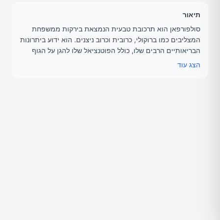
תיאור
סולפורפאן הוא תרכובת טבעית הנמצאת בירקות ממשפחת
המצליבים כמו ברוקולי, כרובית וכרוב ניצנים. הוא ידוע ביתרונות
הבריאותיים הרבים שלו, כולל הפוטנציאל שלו להגן על הגוף
מפני סרטן.
הצג עוד
הפניות למחקרים:
https://www.ncbi.nlm.nih.gov/pmc/articles/PMC584217
5/
https://www.ncbi.nlm.nih.gov/pmc/articles/PMC780287
2/
תוכן והגשה: אוזבק תחאוכה (Ozbek Thawka) - עורך ומקים
אתר הבריאות אגוגו.
הצטרפות לאגוגופון: www.agogo.co.il/agogo-text